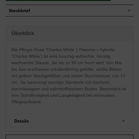
Steckbrief
Staude, buschig, aufrecht, horstig, bis 90
Wuchs
cm hoch
Überblick
Wuchshöhe
bis zu 90 cm
Laubabwerfend, mehrteilig, ganzrandig,
Blatt
oval, derb, glänzend, dunkel-grün
Die Pfingst-Rose 'Charles White' ( Paeonia x hybrida
Frucht
Balgfrucht, nicht zum Verzehr geeignet
'Charles White') ist eine buschig-aufrechte, horstig
Weiß mit gelben Staubgefäßen,
wachsende Staude, die bis zu 90 cm hoch wird. Von Mai
Blüte
schalenförmig, gefüllt, einfach, 10 cm
bis Juni erscheinen schalenförmig gefüllte, weiße Blüten
groß, zierend, reichblühend
mit gelben Staubgefäßen und einem Durchmesser von 10
Blütezeit
Mai bis Juni
cm. Sie bevorzugt sonnige Standorte mit frischem,
Wurzeln
Rhizome, Ausläufer
durchlässigem und nährstoffreichem Boden. Besonders ist
Frischer, feuchter, durchlässiger und
ihre Standfestigkeit und Langlebigkeit bei minimalem
Boden
nährstoffreicher Untergrund
Pflegeaufwand.
Standort
Sonnig
Pflanzen pro
2
m²
Details
Die Paeonie x hybrida 'Charles White'
(Pfingstrose) ist eine der beliebtesten
Stauden, die in keinem Garten fehlen
Portrait einer prachtvollen Pfingstrose
sollte. Warum die Pfingstrose so beliebt