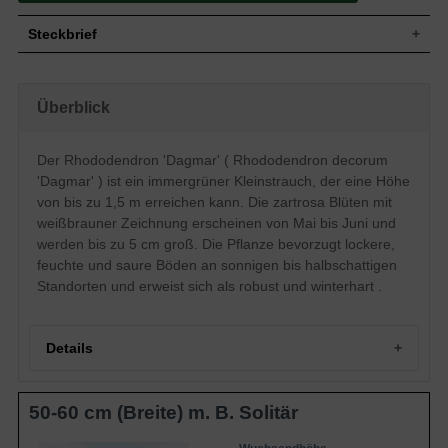
Steckbrief
Kleinstrauch, aufrecht und breitbuschig,
Wuchs
gut verzweigt und kompakt, bis zu 150 cm
Überblick
hoch und ebenso breit
Wuchshöhe
bis zu 1,5 m
Immergrün, elliptisch, am Ende
Der Rhododendron 'Dagmar' ( Rhododendron decorum
Blatt
zugespitzt, leicht nach oben gewölbt,
'Dagmar' ) ist ein immergrüner Kleinstrauch, der eine Höhe
ledrig, dunkelgrün, 8 bis 15 cm lang
von bis zu 1,5 m erreichen kann. Die zartrosa Blüten mit
Frucht
Kapselfrucht
weißbrauner Zeichnung erscheinen von Mai bis Juni und
Zartrosa Blüten mit weißbrauner
Blüte
werden bis zu 5 cm groß. Die Pflanze bevorzugt lockere,
Zeichnung, bis zu 5 cm groß
feuchte und saure Böden an sonnigen bis halbschattigen
Blütezeit
Mai bis Juni
Standorten und erweist sich als robust und winterhart .
Rinde
Braun
Wurzeln
Flachwurzler
Bevorzugt lockere, durchlässige, feuchte
Boden
Details
und saure Untergründe
Standort
Sonnig bis halbschattig
Der Rhododendrondecorum 'Dagmar'
50-60 cm (Breite) m. B. Solitär
(Rhododendron 'Dagmar') erweist sich als
Besonderheiten und Eigenschaften vom
Eigenschaften
robust und winterhart. Ihre zartrosa Blüten