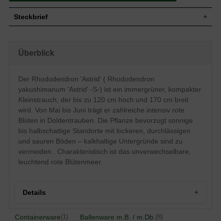
Steckbrief
Kleiner Strauch, dicht und kompakt,
Wuchs
aufrecht, gut verzweigt, bis zu 120 cm
Überblick
hoch und bis zu 170 cm breit
Wuchshöhe
bis zu 120 cm
Immergrün, lanzettlich, am Ende
Der Rhododendron 'Astrid' ( Rhododendron
zugespitzt, leicht nach oben gewölbt,
Blatt
yakushimanum 'Astrid' -S-) ist ein immergrüner, kompakter
ledrig, dunkelgrün glänzend, bis zu 10 cm
lang
Kleinstrauch, der bis zu 120 cm hoch und 170 cm breit
wird. Von Mai bis Juni trägt er zahlreiche intensiv rote
Frucht
Kapselfrucht
Blüten in Doldentrauben. Die Pflanze bevorzugt sonnige
Intensiv rote Blüten mit schwacher
Blüte
dunkelroter Zeichnung, zahlreich, in
bis halbschattige Standorte mit lockeren, durchlässigen
Doldentrauben
und sauren Böden – kalkhaltige Untergründe sind zu
Blütezeit
Mai bis Juni
vermeiden . Charakteristisch ist das unverwechselbare,
Rinde
Bräunlich
leuchtend rote Blütenmeer.
Wurzeln
Flachwurzler
Bevorzugt lockere, durchlässige und
Boden
feuchte Untergründe, kalkhaltige Böden
Details
vermeiden
Standort
Sonnig bis halbschattig
Containerware
Ballenware m.B. / m.Db.
(1)
(8)