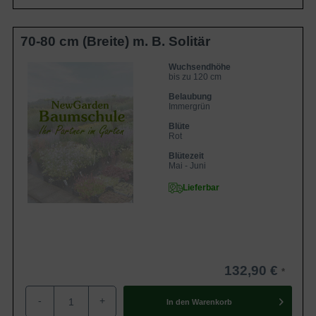
bevorzugt einen pH-Wert zwischen 4,0 und 5,5. Um den
Boden sauer zu halten, kann man Rhododendron-Erde
oder Torf beimischen. Es ist auch ratsam, den Boden
70-80 cm (Breite) m. B. Solitär
regelmäßig zu lockern, um eine gute Drainage zu
Wuchsendhöhe
gewährleisten und Staunässe zu vermeiden.
bis zu 120 cm
Belaubung
Kann der Rhododendron yakushimanum 'Astrid' -S- in
Immergrün
der Sonne stehen?
Blüte
Rot
Der Rhododendron yakushimanum 'Astrid' -S- bevorzugt
Blütezeit
halbschattige bis schattige Standorte. Die Pflanze verträgt
Mai - Juni
kein direktes Sonnenlicht, da dies zu Blattverbrennungen
Lieferbar
und einem Ausbleichen der Blüten führen kann. Ein
Standort unter größeren Bäumen oder Sträuchern bietet
dem Rhododendron yakushimanum 'Astrid' -S- den
nötigen Schutz vor zu viel Sonneneinstrahlung.
132,90 €
Was mag der Rhododendron yakushimanum 'Astrid' -
-
+
In den
Warenkorb
S- nicht?