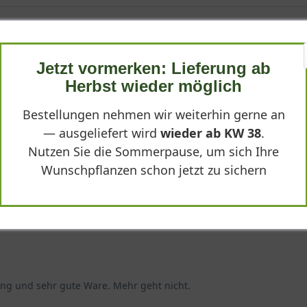
Jetzt vormerken: Lieferung ab
Herbst wieder möglich
Bestellungen nehmen wir weiterhin gerne an
lanzanleitung zur Stammrose 'Nostalgie' klar und praxisnah. Die R
— ausgeliefert wird
wieder ab KW 38
.
Nutzen Sie die Sommerpause, um sich Ihre
Wunschpflanzen schon jetzt zu sichern
ung und sehr gute Ware. Mehr geht nicht.