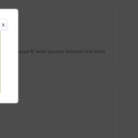
X
osa 'Nostalgie ®' wirkt gesund, kompakt und blüht