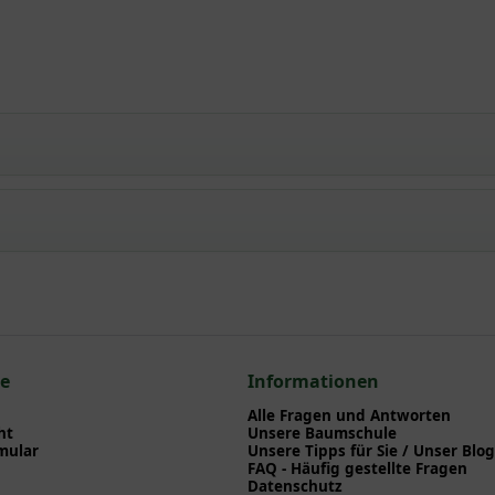
mmrose 'Nostalgie'
npflanzen einen optimalen Start am neuen Standort geben. Auf der
en zu Pflanzzeitpunkt, Pflege, Bewässerung etc. finden können. Al
nd herunterladen können.
 zum hier gezeigten Artikel Rosa 'Nostalgie ®' / Stammrose 'Nostal
ce
Informationen
Alle Fragen und Antworten
ht
Unsere Baumschule
mular
Unsere Tipps für Sie / Unser Blog
FAQ - Häufig gestellte Fragen
Datenschutz