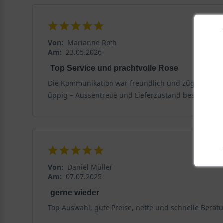
Von:
Marianne Roth
Am:
23.05.2026
Top Service und prachtvolle Rose
Die Kommunikation war freundlich und zügig, die Pf
üppig – Aussentreue und Lieferzustand bestens.
Von:
Daniel Müller
Am:
07.07.2025
gerne wieder
Top Auswahl, gute Preise, nette und schnelle Berat