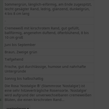
Sommergrün, länglich-eiförmig, am Ende zugespitzt,
leicht gesägter Rand, ledrig, glänzend, dunkelgrün,
4 bis 8 cm lang
-
Cremeweiß mit kirschrotem Rand, gut gefüllt,
ballförmig, angenehm duftend, öfterblühend, 8 bis
10 cm groß
Juni bis September
Braun, Zweige grün
Tiefgehend
Frische, gut durchlässige, humose und nahrhafte
Untergründe
Sonnig bis halbschattig
Die Rosa 'Nostalgie ®' (Stammrose 'Nostalgie') ist
eine sehr hitzeverträgliche Rosensorte. 'Nostalgie'
wird aufgrund der unverwechselbaren cremeweißen
:
Blüten, die einen kirschroten Rand...
weiterlesen ▾