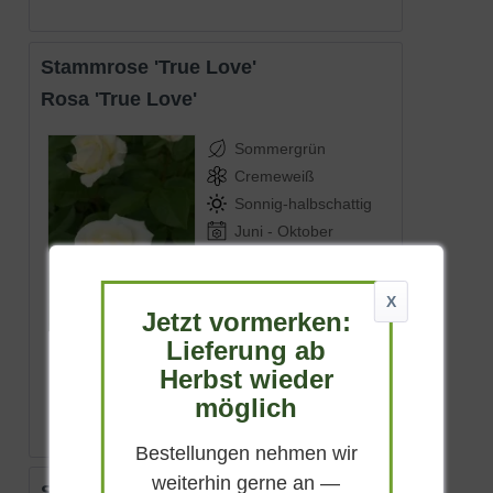
Stammrose 'True Love'
Rosa 'True Love'
Sommergrün
Cremeweiß
Sonnig-halbschattig
Juni - Oktober
70 - 90 cm zzgl.
Stamm
Lieferbar
X
Jetzt vormerken:
Lieferung ab
(
8
)
Herbst wieder
Artikel nicht mehr verfügbar
möglich
Bestellungen nehmen wir
weiterhin gerne an —
Stammrose 'Arthur Bell'