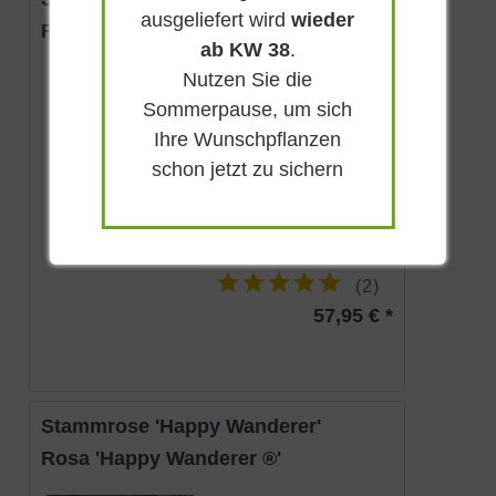
ausgeliefert wird
wieder
Rosa 'Arthur Bell ®'
ab KW 38
.
Nutzen Sie die
Sommergrün
Sommerpause, um sich
Goldgelb
Ihre Wunschpflanzen
Sonnig-halbschattig
Juli - September
schon jetzt zu sichern
Lieferbar
(
2
)
57,95 € *
Stammrose 'Happy Wanderer'
Rosa 'Happy Wanderer ®'