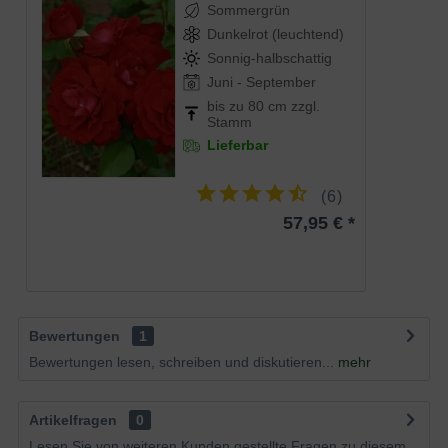
Sommergrün
Dunkelrot (leuchtend)
Sonnig-halbschattig
Juni - September
bis zu 80 cm zzgl.
Stamm
Lieferbar
(
6
)
57,95 € *
Bewertungen
1
Bewertungen lesen, schreiben und diskutieren...
mehr
Artikelfragen
0
Lesen Sie von weiteren Kunden gestellte Fragen zu diesem