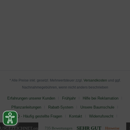
* Alle Preise inkl. gesetzl. Mehrwertsteuer zzgl.
Versandkosten
und ggf.
Nachnahmegebühren, wenn nicht anders beschrieben
Erfahrungen unserer Kunden
Frühjahr
Hilfe bei Reklamation
Pflanzanleitungen
Rabatt-System
Unsere Baumschule
FAQ - Häufig gestellte Fragen
Kontakt
Widerrufsrecht
AGB
Impressum
Datenschutz
SEHR GUT
USGEZEICHNET
.org
735 Bewertungen
Hinweise