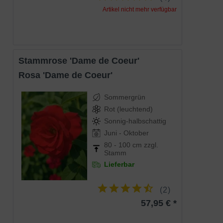
'Blue for You') erweist sich als winterharte
und gesunde Rose. Ihre
Artikel nicht mehr verfügbar
außergewöhnlichen Blüten werden
garantiert auch Sie überzeugen und tolle
Eigenschaften
Akzente in Ihren Garten bringen. Für die
Gruppenpflanzung in Beeten sowie für die
Einzelstellung in Gärten oder Kübeln sehr
attraktiv und sehenswert. Wir empfehlen
Stammrose 'Dame de Coeur'
Ihnen 4 bis 5 Pflanzen pro m² zu setzen.
Rosa 'Dame de Coeur'
Sommergrün
Rot (leuchtend)
Sonnig-halbschattig
Juni - Oktober
80 - 100 cm zzgl.
Stamm
Lieferbar
(
2
)
57,95 € *