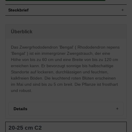
Steckbrief
Zwergstrauch bis Kleinstrauch, breitrund,
Wuchs
kompakt und gut verzweigt, bis zu 60 cm
Überblick
hoch und 120 cm breit
Wuchshöhe
bis zu 60 cm
Immergrün, eilänglich, am Ende
Das Zwergrhododendron 'Bengal' ( Rhododendron repens
Blatt
zugespitzt, ledrig, dunkelgrün glänzend,
'Bengal' ) ist ein immergrüner Zwergstrauch, der eine
bis zu 4 cm lang
Höhe von bis zu 60 cm und eine Breite von bis zu 120 cm
Frucht
Kapselfrucht
erreichen kann. Er bevorzugt sonnige bis halbschattige
Blüte
Leuchtendrote Blüten, bis zu 5 cm breit
Standorte auf lockeren, durchlässigen und feuchten,
Blütezeit
Mai
kalkfreien Böden. Die leuchtend roten Blüten erscheinen
Rinde
Bräunlich
im Mai und sind bis zu 5 cm breit. Die Pflanze ist frosthart
Wurzeln
Flachwurzler
und robust.
Bevorzugt lockere, durchlässige und
Boden
feuchte Untergründe, kalkhaltige Böden
vermeiden
Details
Standort
Sonnig bis halbschattig
Der Rhododendron repens 'Bengal'
(Rhododendron 'Bengal') überzeugt durch
20-25 cm C2
die leuchtend roten Blüten, die schon aus