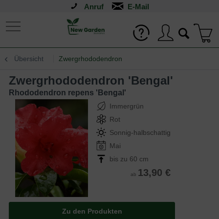
Anruf
Übersicht
Zwergrhododendron
Zwergrhododendron 'Bengal'
Rhododendron repens 'Bengal'
Immergrün
Rot
Sonnig-halbschattig
Mai
bis zu 60 cm
13,90 €
ab
Zu den Produkten