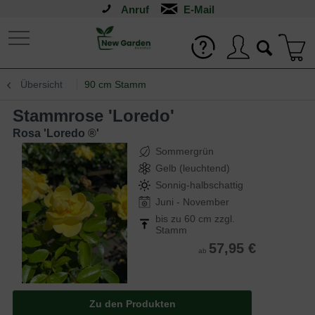
Anruf
Übersicht
90 cm Stamm
Stammrose 'Loredo'
Rosa 'Loredo ®'
Sommergrün
Gelb (leuchtend)
Sonnig-halbschattig
Juni - November
bis zu 60 cm zzgl.
Stamm
57,95 €
ab
Zu den Produkten