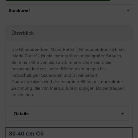
Steckbrief
Mittelgroßer Strauch, aufrecht und
Wuchs
breitbuschig, gut verzweigt und kompakt,
Überblick
bis zu 250 cm hoch und ebenso breit
Wuchshöhe
bis zu 2,5 m
Immergrün, elliptisch, am Ende
Die Rhododendron 'Marie Fortie' ( Rhododendron Hybride
Blatt
zugespitzt, leicht nach oben gewölbt,
'Marie Fortie' ) ist ein immergrüner, mittelgroßer Strauch,
ledrig, dunkelgrün, 5 bis 10 cm lang
der eine Höhe von bis zu 2,5 m erreichen kann. Sie
Frucht
Kapselfrucht
bevorzugt lockere, saure Böden an sonnigen bis
Rosarote Blüten mit dunkelroter
Blüte
halbschattigen Standorten und ist winterhart.
Zeichnung, in Doldentrauben
Charakteristisch sind die rosaroten Blüten mit dunkelroter
Blütezeit
Mai bis Juni
Zeichnung, die von Mai bis Juni in üppigen Doldentrauben
Rinde
Braun
erscheinen.
Wurzeln
Flachwurzler
Bevorzugt lockere, durchlässige, feuchte
Boden
und saure Untergründe
Details
Standort
Sonnig bis halbschattig
Der Rhododendron Hybride 'Marie Fortie'
(Rhododendron 'Marie Fortie') ist
30-40 cm C5
Eigenschaften
besonders reichblühend und winterhart.