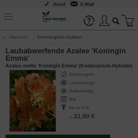
Anruf
Übersicht
Sommergrüne Azaleen
Laubabwerfende Azalee 'Koningin
Emma'
Azalea mollis 'Koningin Emma' (Kosteranium-Hybride)
Sommergrün
Lachsorange
Halbschattig
Mai
bis zu 3 m
21,90 €
ab