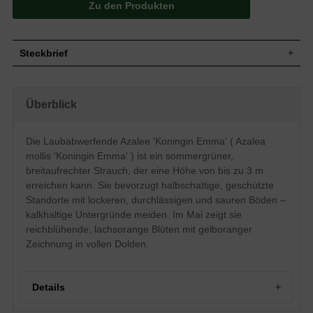
Zu den Produkten
Steckbrief
Mittelgroßer bis großer Strauch, aufrecht
bis breitaufrecht, gut verzweigt und
Wuchs
Überblick
kompakt, bis zu 300 cm hoch und ähnlich
breit
Wuchshöhe
bis zu 3 m
Die Laubabwerfende Azalee 'Koningin Emma' ( Azalea
Sommergrün, länglich-elliptisch, ledrig,
mollis 'Koningin Emma' ) ist ein sommergrüner,
Blatt
am Ende leicht zugespitzt, dunkelgrün
glänzend, bis zu 4 cm lang
breitaufrechter Strauch, der eine Höhe von bis zu 3 m
erreichen kann. Sie bevorzugt halbschattige, geschützte
Frucht
Kapselfrucht
Standorte mit lockeren, durchlässigen und sauren Böden –
Lachsorange Blüten mit gelboranger
Blüte
Zeichnung, trichterförmig, reichblühend in
kalkhaltige Untergründe meiden. Im Mai zeigt sie
vollen Dolden
reichblühende, lachsorange Blüten mit gelboranger
Blütezeit
Mai
Zeichnung in vollen Dolden.
Rinde
Braun
Wurzeln
Flachwurzler
Details
Bevorzugt lockere, durchlässige und
Boden
feuchte Untergründe, kalkhaltige Böden
vermeiden