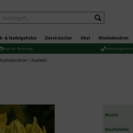
b- & Nadelgehölze
Ziersträucher
Obst
Rhododendron
Kauf auf Rechnung
Anwuchsgarantie
hododendron / Azaleen
Wuchs
Wuchshöhe