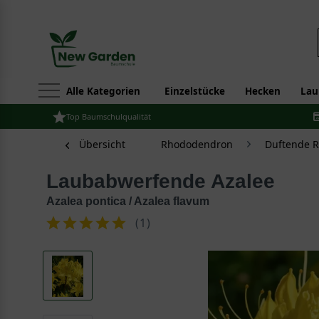
Alle Kategorien
Einzelstücke
Hecken
Lau
Top Baumschulqualität
Übersicht
Rhododendron
Duftende R
Laubabwerfende Azalee
Azalea pontica / Azalea flavum
(
1
)