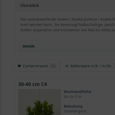
Überblick
Die Laubabwerfende Azalee ( Azalea pontica / Azalea f
breit werden kann. Sie bevorzugt halbschattige, gesch
duften angenehm und erscheinen von Mai bis Mitte Ju
Details
Containerware
Ballenware m.B. / m.Db.
(1)
Besonderheiten und Eigenschaften der Azalea po
Die Azalea pontica, auch bekannt als Azalea flavum, 
Eigenschaften dieser Azaleenart sind vielfältig und ma
30-40 cm C4
Wuchsendhöhe
bis zu 3 m
Wuchshöhe und Wuchsform
Die Azalea pontica kann eine Wuchshöhe von bis zu 3 M
Belaubung
Sommergrün
aus.