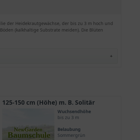
milie der Heidekrautgewächse, der bis zu 3 m hoch und
Böden (kalkhaltige Substrate meiden). Die Blüten
der Heidekrautgewächse. Die Besonderheiten und
125-150 cm (Höhe) m. B. Solitär
Wuchsendhöhe
bis zu 3 m
e sind verholzt und die Pflanze bildet dichte Büsche
Belaubung
Sommergrün