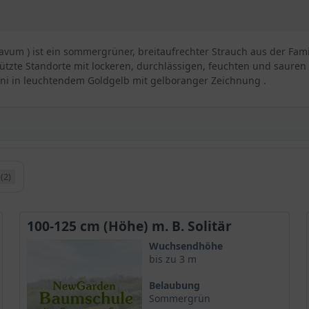
lavum ) ist ein sommergrüner, breitaufrechter Strauch aus der Fa
ützte Standorte mit lockeren, durchlässigen, feuchten und sauren 
ni in leuchtendem Goldgelb mit gelboranger Zeichnung .
(2)
ntica / Azalea flavum / Laubabwerfenden Azalee
oder Laubabwerfende Azalee, ist eine Pflanzenart aus der Familie 
chen sie zu einer beliebten Zierpflanze in vielen Gärten.
100-125 cm (Höhe) m. B. Solitär
Wuchsendhöhe
bis zu 3 m
etern erreichen und hat eine eher aufrechte Wuchsform. Die Trieb
Belaubung
Sommergrün