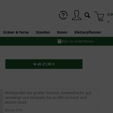
0,0
*
Gräser & Farne
Stauden
Rosen
Kletterpflanzen
Mehr als 10.000 Pflanzen
ab 21,90 €
Mittelgroßer bis großer Strauch, breitaufrecht, gut
verzweigt und kompakt, bis zu 300 cm hoch und
ähnlich breit
bis zu 3 m