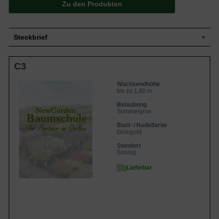
Zu den Produkten
Steckbrief
Staude, straff aufrecht bis überhängend,
C3
Wuchs
dichtbuschig und horstig, bis zu 180 cm
hoch
Wuchshöhe
bis zu 1,80 m
Wuchsendhöhe
bis zu 1,80 m
Sommergrün, grün-goldgelb
längsgestreift, schmal-länglich, am Ende
Belaubung
Blatt
zugespitzt, eher überhängend, bis zu 180
Sommergrün
cm lang
Blatt- / Nadelfarbe
Frucht
Keine
Grüngold
Blüte
Cremeweiße Blütenwedel, sehr dekorativ
Standort
Blütezeit
September bis Oktober
Sonnig
Flachwurzler, Oberboden stark
Wurzeln
Lieferbar
durchwurzelt
Gut durchlässige, frische, nährstoffreiche
Boden
und humose Böden
Standort
Sonnig
Pflanzen pro
1