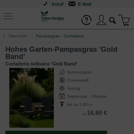
Anruf
Übersicht
Pampasgras - Cortaderia
Hohes Garten-Pampasgras 'Gold
Band'
Cortaderia selloana 'Gold Band'
Sommergrün
Cremeweiß
Sonnig
September - Oktober
bis zu 1,80 m
16,90 €
ab