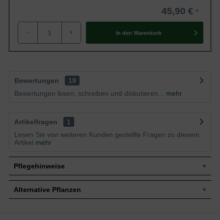
45,90 €
-
+
In den
Warenkorb
Bewertungen
19
Bewertungen lesen, schreiben und diskutieren...
mehr
Artikelfragen
1
Lesen Sie von weiteren Kunden gestellte Fragen zu diesem
Artikel
mehr
Pflegehinweise
Alternative Pflanzen
Pflanz- und Pflegetipps Cortaderia selloana 'Gold
Band' / Hohes Garten-Pampasgras 'Gold Band'