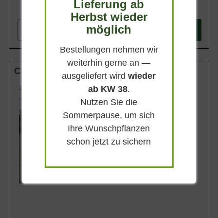
Lieferung ab
23,90 €
Herbst wieder
möglich
-
+
In den
Warenkorb
Bestellungen nehmen wir
weiterhin gerne an —
C10
ausgeliefert wird
wieder
ab KW 38
.
Wuchsendhöhe
bis zu 1,80 m
Nutzen Sie die
Belaubung
Sommerpause, um sich
Sommergrün
Ihre Wunschpflanzen
Blatt- / Nadelfarbe
Grüngold
schon jetzt zu sichern
Standort
Sonnig
Lieferbar