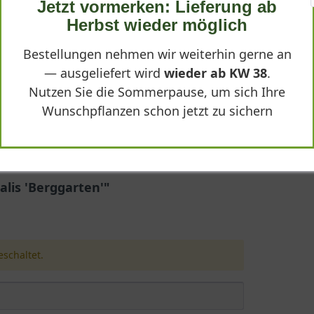
Jetzt vormerken: Lieferung ab
Lieferbar
Herbst wieder möglich
Bestellungen nehmen wir weiterhin gerne an
7,95 €
— ausgeliefert wird
wieder ab KW 38
.
-
+
In den
Warenkorb
Nutzen Sie die Sommerpause, um sich Ihre
Wunschpflanzen schon jetzt zu sichern
 'Berggarten'
nalis 'Berggarten'"
te Sorte des Echten Salbeis, die sich durch ihre besonders breit
via officinalis 'Berggarten' lautet, wurde im Berggarten von Herre
reicherung für jeden sonnigen Garten. Mit ihrer buschigen Gestalt 
schaltet.
ndbares Kräuterbeet-Mitglied. Im folgenden Portrait lernen Sie di