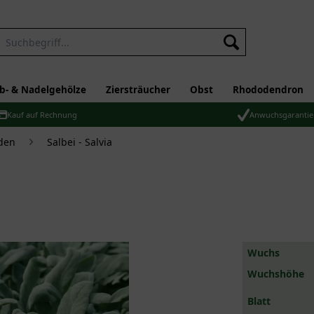
b- & Nadelgehölze
Ziersträucher
Obst
Rhododendron
Kauf auf Rechnung
Anwuchsgarantie
den
Salbei - Salvia
Wuchs
Wuchshöhe
Blatt