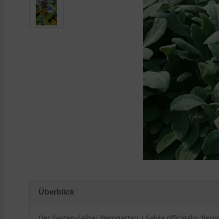
Überblick
Der Garten-Salbei 'Berggarten' ( Salvia officinalis 'Be