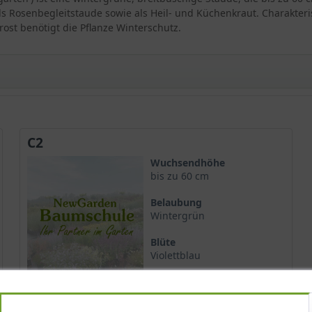
s Rosenbegleitstaude sowie als Heil- und Küchenkraut. Charakteri
rost benötigt die Pflanze Winterschutz.
C2
Wuchsendhöhe
rggarten'
bis zu 60 cm
Belaubung
Wintergrün
'Berggarten'
Blüte
Violettblau
Blütezeit
Juni - August