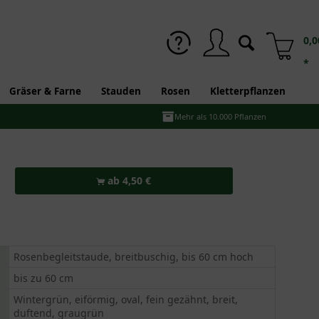
0,0
*
Gräser & Farne
Stauden
Rosen
Kletterpflanzen
Mehr als 10.000 Pflanzen
ab 4,50 €
Rosenbegleitstaude, breitbuschig, bis 60 cm hoch
bis zu 60 cm
Wintergrün, eiförmig, oval, fein gezähnt, breit,
duftend, graugrün