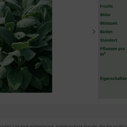
Frucht
Blüte
Blütezeit
Boden
Standort
Pflanzen pro
m²
Eigenschaften
rggarten') ist eine wintergrüne, breitbuschige Staude, die bis zu 6