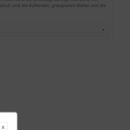
sie geschützt werden. An einem sonnigen
stisch sind die duftenden, graugrünen Blätter und die
Standort mit einem durchlässigen bis trockenen
Boden, benötigt der Garten-Salbei nur wenig
Pflege. Mit 40 cm Pflanzenabstand auf einem Beet
oder in einer Steinanlage ist die Staude gut
aufgehoben. Die Rosenbegleitstaude eignet sich
als Schnittpflanze und als Bienenweide. Als Heil-
und Küchenkraut ist der Garten-Salbei
'Berggarten' ebenso beliebt.
X