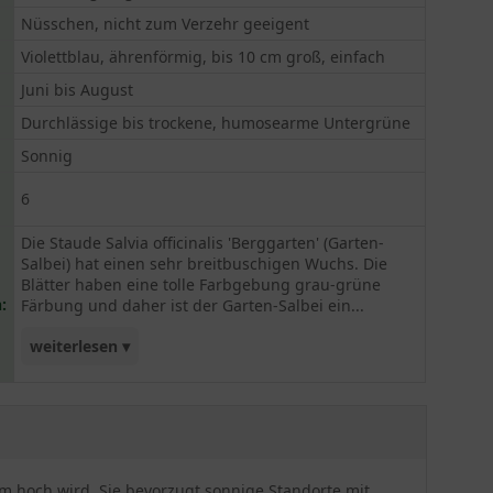
Nüsschen, nicht zum Verzehr geeigent
Violettblau, ährenförmig, bis 10 cm groß, einfach
Juni bis August
Durchlässige bis trockene, humosearme Untergrüne
Sonnig
6
Die Staude Salvia officinalis 'Berggarten' (Garten-
Salbei) hat einen sehr breitbuschigen Wuchs. Die
Blätter haben eine tolle Farbgebung grau-grüne
:
Färbung und daher ist der Garten-Salbei ein...
weiterlesen ▾
tolles Schmuckstück. Die Blüten von Juni bis
August sind eher unauffällig. Dafür überzeugt der
Salbei mit seinen tollen, duftenden Blättern. Auch
in der grauen Jahreszeit zeigt sich die Staude von
ihrer grünen Schönheit. Bei starkem Frost sollte
0 cm hoch wird. Sie bevorzugt sonnige Standorte mit