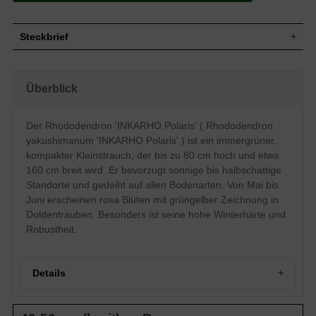
Steckbrief
Kleiner Strauch, aufrecht und
breitbuschig, gut verzweigt und kompakt,
Wuchs
Überblick
gedrungen, bis zu 80 cm hoch und
doppelt so breit
Wuchshöhe
bis zu 80 cm
Der Rhododendron 'INKARHO Polaris' ( Rhododendron
Immergrün, schmal-elliptisch, am Ende
yakushimanum 'INKARHO Polaris' ) ist ein immergrüner,
Blatt
zugespitzt, ledrig, dunkelgrün und leicht
glänzend, 8 bis 15 cm lang
kompakter Kleinstrauch, der bis zu 80 cm hoch und etwa
160 cm breit wird. Er bevorzugt sonnige bis halbschattige
Frucht
Kapselfrucht
Standorte und gedeiht auf allen Bodenarten. Von Mai bis
Rosa Blüten mit leichter grüngelber
Blüte
Zeichnung, in Doldentrauben
Juni erscheinen rosa Blüten mit grüngelber Zeichnung in
Doldentrauben. Besonders ist seine hohe Winterhärte und
Blütezeit
Mai bis Juni
Robustheit.
Rinde
Braun
Wurzeln
Flachwurzler, dicht verzweigt
Boden
Gedeiht auf allen Bodenarten
Details
Standort
Sonnig bis halbschattig
Der Rhododendron yakushimanum
'INKARHO Polaris' (Rhododendron