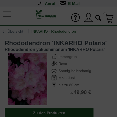
Anruf
Übersicht
INKARHO - Rhododendron
Rhododendron 'INKARHO Polaris'
Rhododendron yakushimanum 'INKARHO Polaris'
Immergrün
Rosa
Sonnig-halbschattig
Mai - Juni
bis zu 80 cm
49,90 €
ab
Zu den Produkten