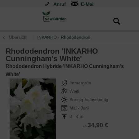
Anruf
Übersicht
INKARHO - Rhododendron
Rhododendron 'INKARHO
Cunningham's White'
Rhododendron Hybride 'INKARHO Cunningham's
White'
Immergrün
Weiß
Sonnig-halbschattig
Mai - Juni
3 - 4 m
34,90 €
ab