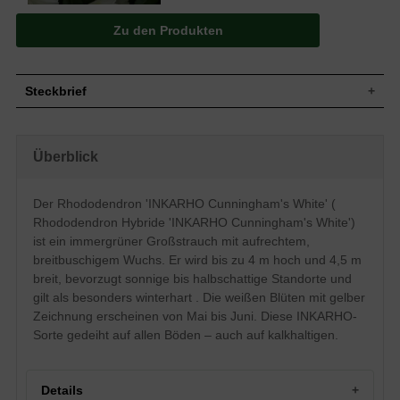
Zu den Produkten
Steckbrief
Großstrauch, aufrecht und breitbuschig,
gut verzweigt und kompakt, flachkugelig,
Wuchs
Überblick
bis unten belaubt, 300 bis 400 cm hoch
und 400 bis 450 cm breit
Wuchshöhe
3 - 4 m
Der Rhododendron 'INKARHO Cunningham's White' (
Immergrün, oval, am Ende zugespitzt,
Rhododendron Hybride 'INKARHO Cunningham's White')
Blatt
leicht nach oben gewölbt, ledrig,
dunkelgrün, 8 bis 15 cm lang
ist ein immergrüner Großstrauch mit aufrechtem,
breitbuschigem Wuchs. Er wird bis zu 4 m hoch und 4,5 m
Frucht
Kapselfrucht
breit, bevorzugt sonnige bis halbschattige Standorte und
Anfangs rosa, dann weiße Blüten mit
Blüte
gelber bis gelbbrauner Zeichnung,
gilt als besonders winterhart . Die weißen Blüten mit gelber
gekräuselter Rand, bis zu 5 cm groß
Zeichnung erscheinen von Mai bis Juni. Diese INKARHO-
Blütezeit
Mai bis Juni
Sorte gedeiht auf allen Böden – auch auf kalkhaltigen.
Rinde
Braun
Wurzeln
Flachwurzler, dicht verzweigt
Details
Boden
Gedeiht auf allen Böden