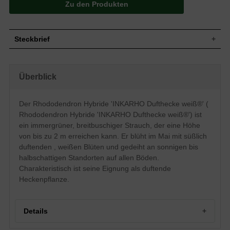
Zu den Produkten
Steckbrief
Kleiner Strauch, aufrecht und
Wuchs
breitbuschig, gut verzweigt und kompakt,
Überblick
bis zu 200 cm hoch und ebenso breit
Wuchshöhe
bis zu 2 m
Immergrün, breit-elliptisch, am Ende
Der Rhododendron Hybride 'INKARHO Dufthecke weiß®' (
Blatt
zugespitzt, leicht nach oben gewölbt,
Rhododendron Hybride 'INKARHO Dufthecke weiß®') ist
ledrig, frischgrün, 8 bis 15 cm lang
ein immergrüner, breitbuschiger Strauch, der eine Höhe
Frucht
Kapselfrucht
von bis zu 2 m erreichen kann. Er blüht im Mai mit süßlich
Zartrosa Knospen, dann weiße Blüten mit
Blüte
duftenden , weißen Blüten und gedeiht an sonnigen bis
gelbgrüner Zeichnung, süßlich duftend
halbschattigen Standorten auf allen Böden.
Blütezeit
Mai
Charakteristisch ist seine Eignung als duftende
Rinde
Braun
Heckenpflanze.
Wurzeln
Flachwurzler, dicht verzweigt
Boden
Gedeiht auf allen Böden
Standort
Sonnig bis halbschattig
Details
Der Rhododendron Hybride 'INKARHO
Dufthecke weiß®' (Rhododendron