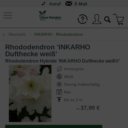
Anruf
Übersicht
INKARHO - Rhododendron
Rhododendron 'INKARHO
Dufthecke weiß'
Rhododendron Hybride 'INKARHO Dufthecke weiß®'
Immergrün
Weiß
Sonnig-halbschattig
Mai
bis zu 2 m
37,90 €
ab