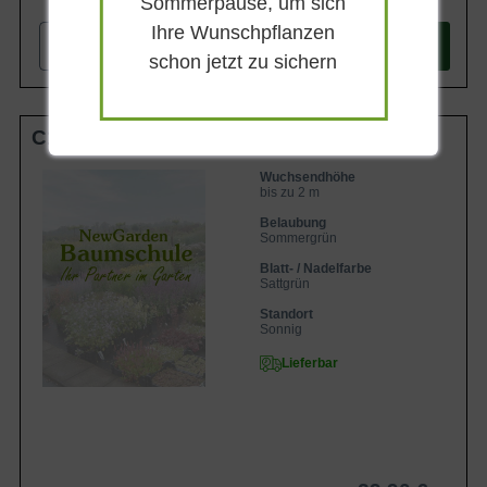
Sommerpause, um sich
Ihre Wunschpflanzen
-
+
In den
Warenkorb
schon jetzt zu sichern
C10
Wuchsendhöhe
bis zu 2 m
Belaubung
Sommergrün
Blatt- / Nadelfarbe
Sattgrün
Standort
Sonnig
Lieferbar