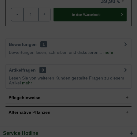
39,90 €
-
+
In den
Warenkorb
Bewertungen
1
Bewertungen lesen, schreiben und diskutieren...
mehr
Artikelfragen
0
Lesen Sie von weiteren Kunden gestellte Fragen zu diesem
Artikel
mehr
Pflegehinweise
Alternative Pflanzen
Pflanz- und Pflegetipps Miscanthus sinensis
'Kleine Fontäne' / Chinaschilf 'Kleine Fontäne'
Service Hotline
Sie suchen eine Alternative?