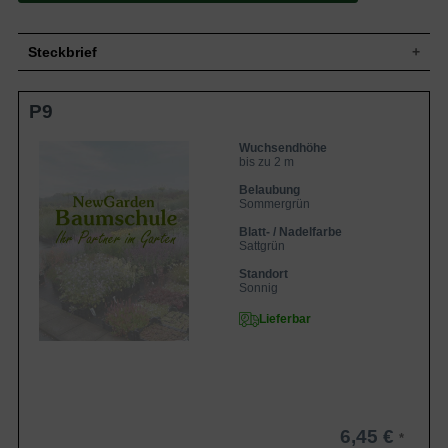
Steckbrief
Grasstaude, dichtbuschig und kompakt,
P9
anfangs aufrecht und später leicht
Wuchs
überhängend, bis zu 200 cm hoch und
ähnlich breit
Wuchsendhöhe
bis zu 2 m
Wuchshöhe
bis zu 2 m
Sommergrün, sattgrün, schmal-länglich,
Belaubung
Blatt
am Ende zugespitzt, schilfartig, bis zu 180
Sommergrün
cm lang
Blatt- / Nadelfarbe
Frucht
Keine
Sattgrün
Rötlichweiße bis silberfarbene
Blüte
Standort
Blütenähren, sehr grazil, aufrecht
Sonnig
Blütezeit
Juli bis Oktober
Lieferbar
Wurzeln
Pfahlwurzel
Frische bis feuchte, durchlässige und
Boden
nahrhafte Böden
Standort
Sonnig
Pflanzen pro
1
m²
6,45 €
Das Miscanthus sinensis 'Kleine Fontäne'