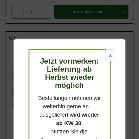
-
+
In den
Warenkorb
C5
Wuchsendhöhe
bis zu 2 m
X
Jetzt vormerken:
Belaubung
Sommergrün
Lieferung ab
Herbst wieder
Blatt- / Nadelfarbe
Sattgrün
möglich
Standort
Sonnig
Bestellungen nehmen wir
Lieferbar
weiterhin gerne an —
ausgeliefert wird
wieder
ab KW 38
.
Nutzen Sie die
19,90 €