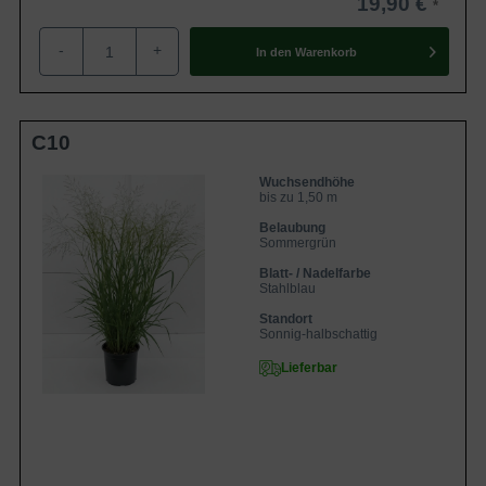
19,90 €
-
+
In den
Warenkorb
C10
Wuchsendhöhe
bis zu 1,50 m
Belaubung
Sommergrün
Blatt- / Nadelfarbe
Stahlblau
Standort
Sonnig-halbschattig
Lieferbar