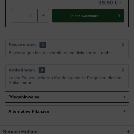
39,90 €
-
+
In den
Warenkorb
Bewertungen
6
Bewertungen lesen, schreiben und diskutieren...
mehr
Artikelfragen
0
Lesen Sie von weiteren Kunden gestellte Fragen zu diesem
Artikel
mehr
Pflegehinweise
Alternative Pflanzen
Pflanz- und Pflegetipps Panicum virgatum 'Prairie
Sky' / Blaue Rutenhirse 'Prairie Sky'
Service Hotline
Sie suchen eine Alternative?