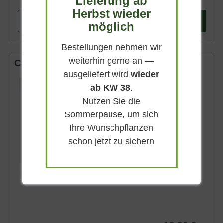
Lieferung ab
Herbst wieder
-
+
In den
Warenkorb
möglich
Bestellungen nehmen wir
weiterhin gerne an —
C5
ausgeliefert wird
wieder
Wuchsendhöhe
ab KW 38
.
bis zu 1,50 m
Nutzen Sie die
Belaubung
Sommergrün
Sommerpause, um sich
Blatt- / Nadelfarbe
Ihre Wunschpflanzen
Stahlblau
schon jetzt zu sichern
Standort
Sonnig-halbschattig
Lieferbar