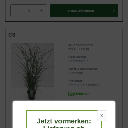
-
+
In den
Warenkorb
C3
Wuchsendhöhe
bis zu 1,50 m
Belaubung
Sommergrün
Blatt- / Nadelfarbe
Stahlblau
Standort
Sonnig-halbschattig
Lieferbar
X
Jetzt vormerken:
13,90 €