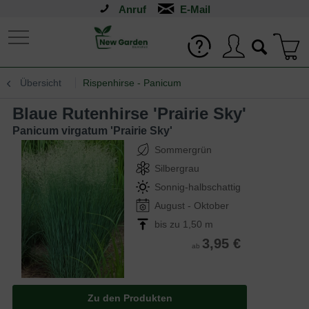
Anruf
Übersicht
Rispenhirse - Panicum
Blaue Rutenhirse 'Prairie Sky'
Panicum virgatum 'Prairie Sky'
Sommergrün
Silbergrau
Sonnig-halbschattig
August - Oktober
bis zu 1,50 m
3,95 €
ab
Zu den Produkten