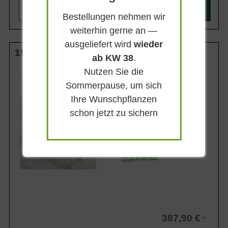
-
+
In den
Warenkorb
Bestellungen nehmen wir
weiterhin gerne an —
ausgeliefert wird
wieder
150-175 cm (Höhe) m. B. Solitär
ab KW 38
.
Nutzen Sie die
Wuchsendhöhe
bis zu 1,8 m
Sommerpause, um sich
Belaubung
Ihre Wunschpflanzen
Sommergrün
schon jetzt zu sichern
Blüte
Rotorange
Blütezeit
Mai
Lieferbar
387,90 €