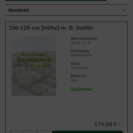
Steckbrief
Wuchshöhe
bis zu 1,8 m
100-125 cm (Höhe) m. B. Solitär
Blüte
Rotorange
Blütezeit
Mai
Wuchsendhöhe
Standort
Sonnig-halbschattig
bis zu 1,8 m
Belaubung
Sommergrün
Blüte
Rotorange
Blütezeit
Mai
Lieferbar
174,90 €