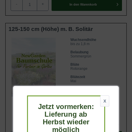
-
+
In den
Warenkorb
125-150 cm (Höhe) m. B. Solitär
Wuchsendhöhe
bis zu 1,8 m
Belaubung
Sommergrün
Blüte
Rotorange
Blütezeit
Mai
Lieferbar
X
Jetzt vormerken:
Lieferung ab
Herbst wieder
254,90 €
möglich