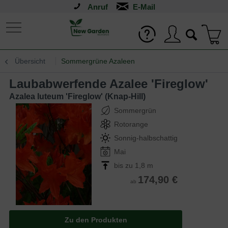
Anruf
Übersicht
Sommergrüne Azaleen
Laubabwerfende Azalee 'Fireglow'
Azalea luteum 'Fireglow' (Knap-Hill)
Sommergrün
Rotorange
Sonnig-halbschattig
Mai
bis zu 1,8 m
174,90 €
ab
Zu den Produkten