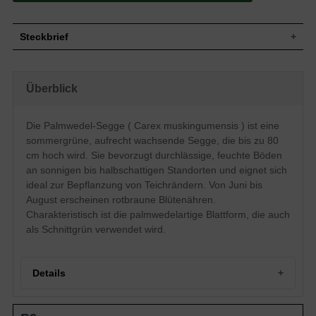
Steckbrief
Aufrechter Wuchs, Wuchshöhe bis ca. 80
Wuchs
cm
Überblick
Wuchshöhe
bis zu 80 cm
Sommergrün, grün, palmwedelartige
Blatt
Blattform
Die Palmwedel-Segge ( Carex muskingumensis ) ist eine
Blüte
Rotbraun, Blütenähre
sommergrüne, aufrecht wachsende Segge, die bis zu 80
Blütezeit
Juni bis August
cm hoch wird. Sie bevorzugt durchlässige, feuchte Böden
Boden
Durchlässiger Boden, feuchter Boden
an sonnigen bis halbschattigen Standorten und eignet sich
ideal zur Bepflanzung von Teichrändern. Von Juni bis
Standort
Sonnig bis halbschattig
August erscheinen rotbraune Blütenähren.
Pflanzen pro
6
m²
Charakteristisch ist die palmwedelartige Blattform, die auch
Das Carex muskingumensis (Palmwedel-
als Schnittgrün verwendet wird.
Segge) bietet sich hervorragend zur
Bepflanzung von nur leicht sonnigen
Teichrändern an. Es liebt einen feuchten
Boden an einem zwischenzeitlich
Details
halbschattigen Standort. Die Wedel des
Eigenschaften
Carex muskingumensis (Palmwedel-
Segge) kommen aber auch im
Portrait der Palmwedel-Segge
Staudenbereich - neben leicht