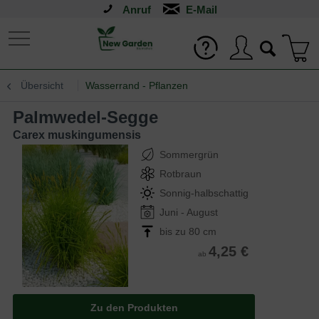
Anruf
Übersicht
Wasserrand - Pflanzen
Palmwedel-Segge
Carex muskingumensis
Sommergrün
Rotbraun
Sonnig-halbschattig
Juni - August
bis zu 80 cm
4,25 €
ab
Zu den Produkten