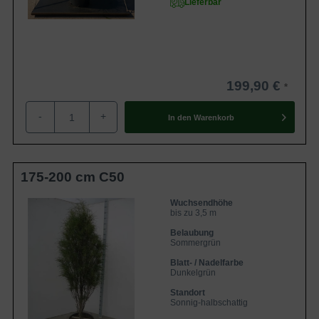
Lieferbar
199,90 €
-
+
In den
Warenkorb
175-200 cm C50
Wuchsendhöhe
bis zu 3,5 m
Belaubung
Sommergrün
Blatt- / Nadelfarbe
Dunkelgrün
Standort
Sonnig-halbschattig