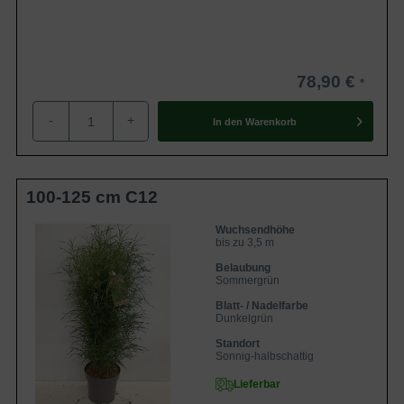
78,90 €
-
+
In den
Warenkorb
100-125 cm C12
Wuchsendhöhe
bis zu 3,5 m
Belaubung
Sommergrün
Blatt- / Nadelfarbe
Dunkelgrün
Standort
Sonnig-halbschattig
Lieferbar