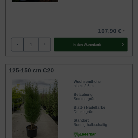
107,90 €
-
+
In den
Warenkorb
125-150 cm C20
Wuchsendhöhe
bis zu 3,5 m
Belaubung
Sommergrün
Blatt- / Nadelfarbe
Dunkelgrün
Standort
Sonnig-halbschattig
Lieferbar