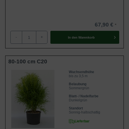
67,90 €
-
+
In den
Warenkorb
80-100 cm C20
Wuchsendhöhe
bis zu 3,5 m
Belaubung
Sommergrün
Blatt- / Nadelfarbe
Dunkelgrün
Standort
Sonnig-halbschattig
Lieferbar