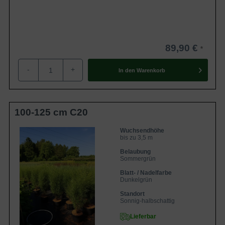
89,90 €
-
+
In den
Warenkorb
100-125 cm C20
Wuchsendhöhe
bis zu 3,5 m
Belaubung
Sommergrün
Blatt- / Nadelfarbe
Dunkelgrün
Standort
Sonnig-halbschattig
Lieferbar