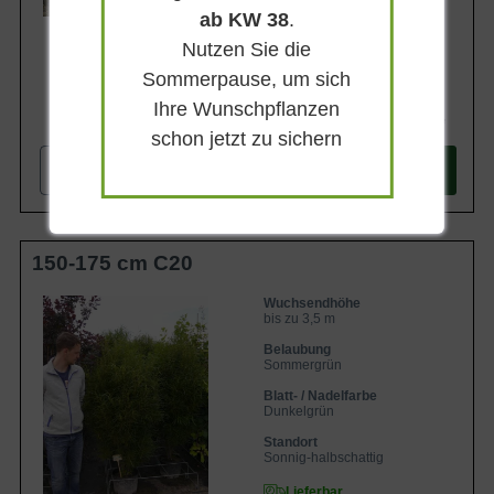
ab KW 38
.
Nutzen Sie die
Sommerpause, um sich
Ihre Wunschpflanzen
167,90 €
schon jetzt zu sichern
-
+
In den
Warenkorb
150-175 cm C20
Wuchsendhöhe
bis zu 3,5 m
Belaubung
Sommergrün
Blatt- / Nadelfarbe
Dunkelgrün
Standort
Sonnig-halbschattig
Lieferbar