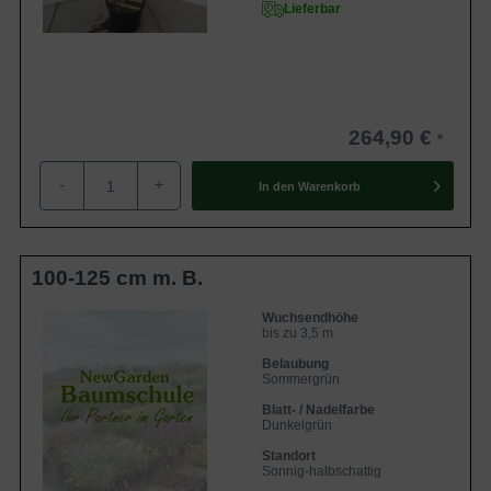
Lieferbar
264,90 €
-
+
In den
Warenkorb
100-125 cm m. B.
Wuchsendhöhe
bis zu 3,5 m
Belaubung
Sommergrün
Blatt- / Nadelfarbe
Dunkelgrün
Standort
Sonnig-halbschattig