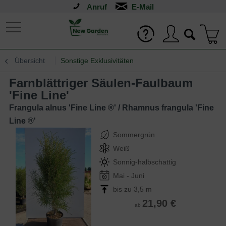
Anruf
Übersicht
Sonstige Exklusivitäten
Farnblättriger Säulen-Faulbaum
'Fine Line'
Frangula alnus 'Fine Line ®' / Rhamnus frangula 'Fine
Line ®'
Sommergrün
Weiß
Sonnig-halbschattig
Mai - Juni
bis zu 3,5 m
21,90 €
ab