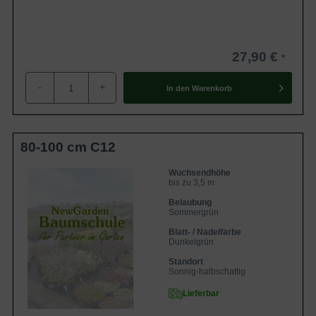
27,90 €
-
+
In den
Warenkorb
80-100 cm C12
Wuchsendhöhe
bis zu 3,5 m
Belaubung
Sommergrün
Blatt- / Nadelfarbe
Dunkelgrün
Standort
Sonnig-halbschattig
Lieferbar