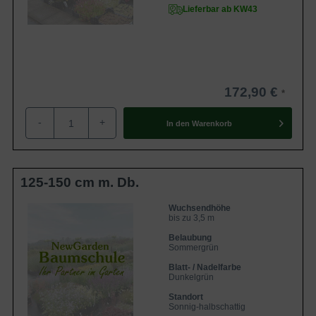
Lieferbar ab KW43
172,90 €
-
+
In den
Warenkorb
125-150 cm m. Db.
Wuchsendhöhe
bis zu 3,5 m
Belaubung
Sommergrün
Blatt- / Nadelfarbe
Dunkelgrün
Standort
Sonnig-halbschattig