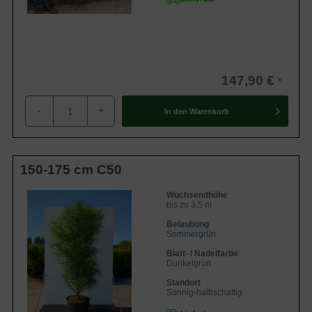
147,90 €
-
+
In den
Warenkorb
150-175 cm C50
Wuchsendhöhe
bis zu 3,5 m
Belaubung
Sommergrün
Blatt- / Nadelfarbe
Dunkelgrün
Standort
Sonnig-halbschattig