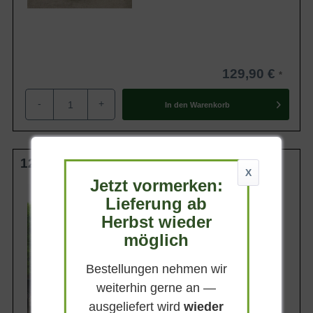
129,90 €
-
+
In den
Warenkorb
125-150 cm C35
X
Jetzt vormerken:
Wuchsendhöhe
bis zu 3,5 m
Lieferung ab
Herbst wieder
Belaubung
Sommergrün
möglich
Blatt- / Nadelfarbe
Dunkelgrün
Bestellungen nehmen wir
Standort
weiterhin gerne an —
Sonnig-halbschattig
ausgeliefert wird
wieder
Lieferbar