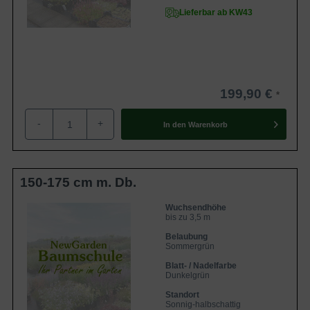
Lieferbar ab KW43
199,90 €
-
+
In den
Warenkorb
150-175 cm m. Db.
Wuchsendhöhe
bis zu 3,5 m
Belaubung
Sommergrün
Blatt- / Nadelfarbe
Dunkelgrün
Standort
Sonnig-halbschattig