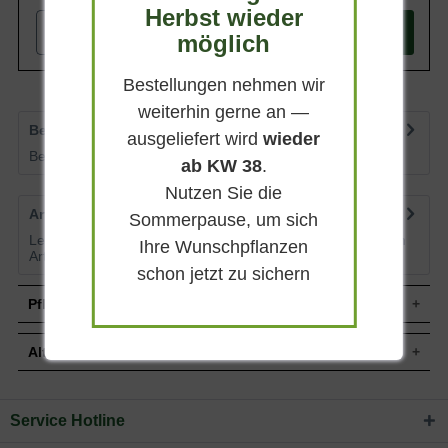
Herbst wieder
-
+
In den
Warenkorb
möglich
Bestellungen nehmen wir
weiterhin gerne an —
Bewertungen
3
ausgeliefert wird
wieder
Bewertungen lesen, schreiben und diskutieren...
mehr
ab KW 38
.
Nutzen Sie die
Artikelfragen
0
Sommerpause, um sich
Lesen Sie von weiteren Kunden gestellte Fragen zu diesem
Ihre Wunschpflanzen
Artikel
mehr
schon jetzt zu sichern
Pflegehinweise
Alternative Pflanzen
Pflanz- und Pflegetipps Deschampsia flexuosa
'Tatra Gold' / Goldhaar-Schmiele 'Tatra Gold'
Service Hotline
Sie suchen eine Alternative?
Mit ein paar kleinen Tipps und Tricks kann man