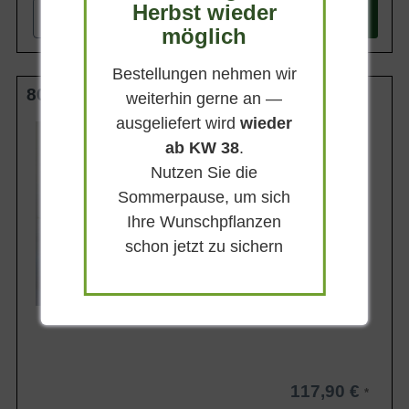
Herbst wieder
-
+
In den
Warenkorb
möglich
Bestellungen nehmen wir
80-100 cm C20
weiterhin gerne an —
ausgeliefert wird
wieder
Wuchsendhöhe
bis zu 150 cm
ab KW 38
.
Belaubung
Nutzen Sie die
Sommergrün
Sommerpause, um sich
Blatt- / Nadelfarbe
Blau-grün
Ihre Wunschpflanzen
Standort
schon jetzt zu sichern
Sonnig-halbschattig
Lieferbar
117,90 €