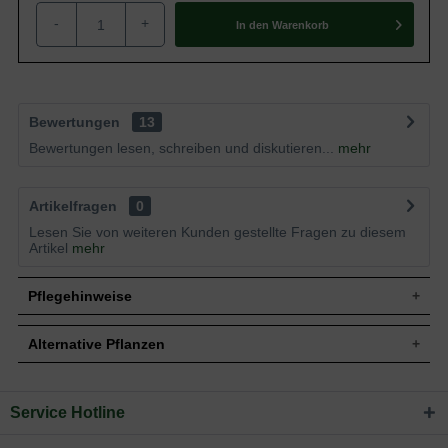
-
+
In den
Warenkorb
Bewertungen
13
Bewertungen lesen, schreiben und diskutieren...
mehr
Artikelfragen
0
Lesen Sie von weiteren Kunden gestellte Fragen zu diesem
Artikel
mehr
Pflegehinweise
Alternative Pflanzen
Pflanz- und Pflegetipps Zenobia pulverulenta
'Blue Sky' / Blaublättrige Zenobie
Service Hotline
Sie suchen eine Alternative?
Mit ein paar kleinen Tipps und Tricks kann man