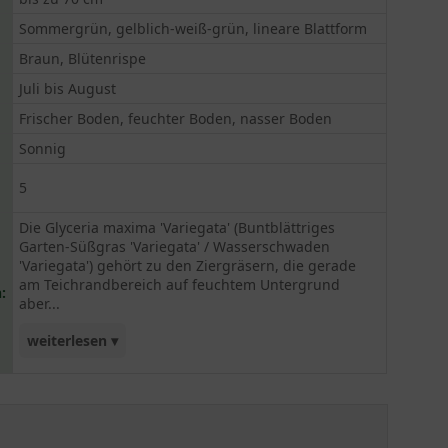
Sommergrün, gelblich-weiß-grün, lineare Blattform
Braun, Blütenrispe
Juli bis August
Frischer Boden, feuchter Boden, nasser Boden
Sonnig
5
Die Glyceria maxima 'Variegata' (Buntblättriges
Garten-Süßgras 'Variegata' / Wasserschwaden
'Variegata') gehört zu den Ziergräsern, die gerade
am Teichrandbereich auf feuchtem Untergrund
:
aber...
weiterlesen ▾
auch im Garten einen wunderschönen Farbtupfer
entstehen lassen. Ihr Blattwerk ist hier eine
absolute Besonderheit. Leicht rosafarben
austreibend verändert es sich dann in ein