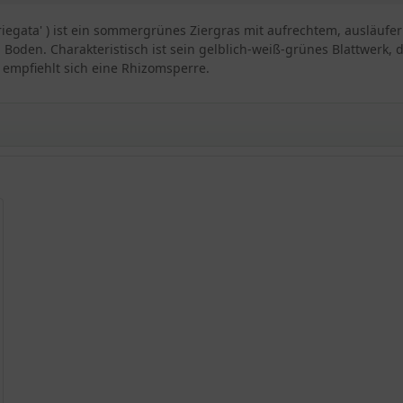
riegata' ) ist ein sommergrünes Ziergras mit aufrechtem, ausläuf
oden. Charakteristisch ist sein gelblich-weiß-grünes Blattwerk, da
empfiehlt sich eine Rhizomsperre.
es Ufergras
grases