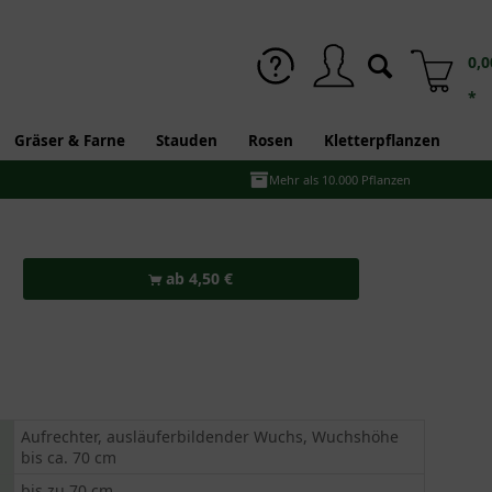
0,0
*
Gräser & Farne
Stauden
Rosen
Kletterpflanzen
Mehr als 10.000 Pflanzen
ab 4,50 €
Aufrechter, ausläuferbildender Wuchs, Wuchshöhe
bis ca. 70 cm
bis zu 70 cm