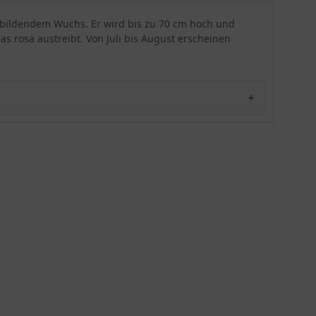
kräftiges Gelblich-weiß-grün. Auf Grund ihrer
erbildendem Wuchs. Er wird bis zu 70 cm hoch und
starken Ausläuferbildung sollte die Glyceria
maxima 'Variegata' (Buntblättriges Garten-
s rosa austreibt. Von Juli bis August erscheinen
Süßgras / Wasserschwaden) jedoch genügend
Fläche zur Verfügung haben. Alternativ kann sie
mit einer Rhizomsperre versehen werden.