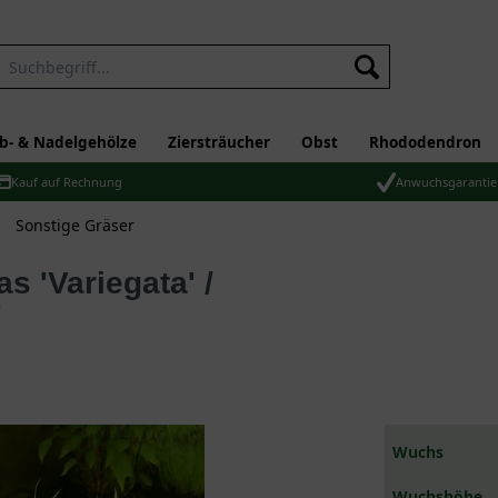
b- & Nadelgehölze
Ziersträucher
Obst
Rhododendron
Kauf auf Rechnung
Anwuchsgarantie
Sonstige Gräser
'
Wuchs
Wuchshöhe