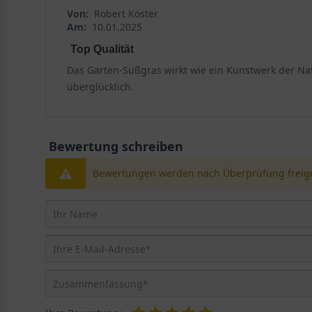
Von:
Robert Köster
ausreichend Feuchtigkeit und ein Boden, der auch in
Am:
10.01.2025
klar.
Top Qualität
Standort und Boden
Das Garten-Süßgras wirkt wie ein Kunstwerk der Nat
überglücklich.
Glyceria maxima 'Variegata' ist keine Staude für beli
stocken oder faulen würden, fühlt sie sich erstaunlic
abgestimmt ist, desto überzeugender wirkt das Blattw
Bewertung schreiben
Der ideale Platz am Wasser
Bewertungen werden nach Überprüfung freige
Ein sonniger Standort ist für diese Sorte besonders gü
kompakter und farbkräftiger. Zugleich sollte der Pla
matten Gesamteindruck. Bevorzugt werden Uferbereiche 
möglich. Das macht die Sorte ideal für die Flachwasse
die Kultur nur dann überzeugend, wenn eine dauerhaft
Lagen sollte genügend Bodenfeuchte vorhanden sein, d
Boden für Glyceria maxima 'Variegata'