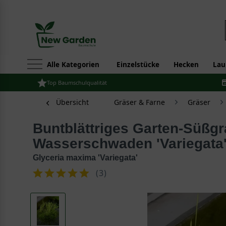
Alle Kategorien
Einzelstücke
Hecken
Lau
Top Baumschulqualität
Übersicht
Gräser & Farne
Gräser
Buntblättriges Garten-Süßgras 'Variegata' /
Wasserschwaden 'Variegata
Glyceria maxima 'Variegata'
(
3
)