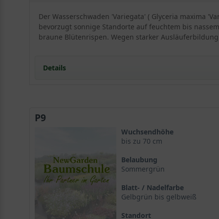
Der Wasserschwaden 'Variegata' ( Glyceria maxima 'Va
bevorzugt sonnige Standorte auf feuchtem bis nassem B
braune Blütenrispen. Wegen starker Ausläuferbildung 
Details
Portrait: Glyceria maxima 'Variegata' als leuchtend
Erscheinungsbild und Wuchs
P9
Wasserschwaden 'Variegata' im kurzen Porträt
Standort und Boden
Wuchsendhöhe
Der ideale Platz am Wasser
bis zu 70 cm
Boden für Glyceria maxima 'Variegata'
Belaubung
Blüte und Blattwerk des Buntblättrigen Garten-Süß
Sommergrün
Blütenwirkung im Sommer
Blatt- / Nadelfarbe
Laub von Glyceria maxima 'Variegata'
Gelbgrün bis gelbweiß
Verwendung im Garten
Am Teichrand und in der Uferzone
Standort