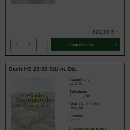
822,90 €
-
+
In den
Warenkorb
Dach HS 25-30 StU m. Db.
Stammhöhe
ca. 240 cm
Belaubung
Sommergrün
Blatt- / Nadelfarbe
Hellgrün
Standort
Sonnig
Lieferbar ab KW43