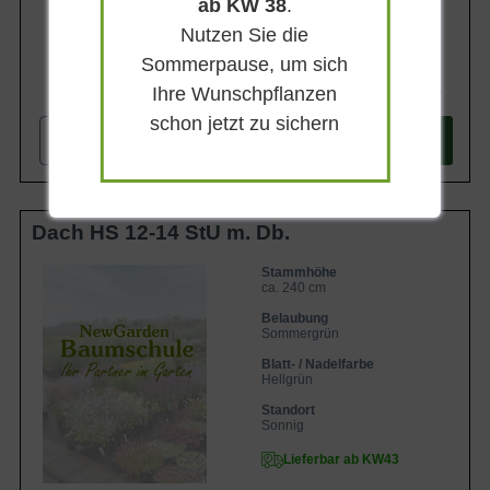
ab KW 38
.
Nutzen Sie die
Sommerpause, um sich
287,90 €
Ihre Wunschpflanzen
schon jetzt zu sichern
-
+
In den
Warenkorb
Dach HS 12-14 StU m. Db.
Stammhöhe
ca. 240 cm
Belaubung
Sommergrün
Blatt- / Nadelfarbe
Hellgrün
Standort
Sonnig
Lieferbar ab KW43