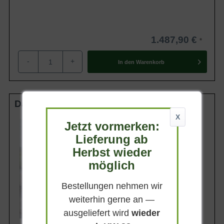
1.487,90 €
-
+
In den
Warenkorb
Dach HS 10-12 StU m. Db.
X
Stammhöhe
Jetzt vormerken:
ca. 240 cm
Lieferung ab
Belaubung
Herbst wieder
Sommergrün
möglich
Blatt- / Nadelfarbe
Hellgrün
Bestellungen nehmen wir
Standort
Sonnig
weiterhin gerne an —
Lieferbar ab KW43
ausgeliefert wird
wieder