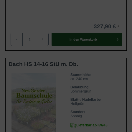
327,90 €
-
+
In den
Warenkorb
Dach HS 14-16 StU m. Db.
Stammhöhe
ca. 240 cm
Belaubung
Sommergrün
Blatt- / Nadelfarbe
Hellgrün
Standort
Sonnig
Lieferbar ab KW43