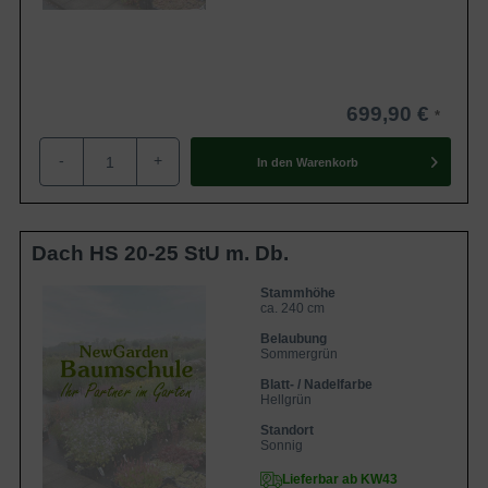
699,90 €
-
+
In den
Warenkorb
Dach HS 20-25 StU m. Db.
Stammhöhe
ca. 240 cm
Belaubung
Sommergrün
Blatt- / Nadelfarbe
Hellgrün
Standort
Sonnig
Lieferbar ab KW43