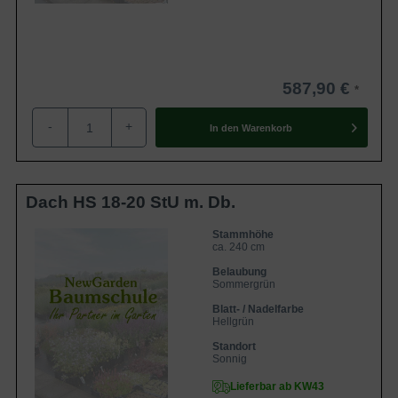
587,90 €
-
+
In den
Warenkorb
Dach HS 18-20 StU m. Db.
Stammhöhe
ca. 240 cm
Belaubung
Sommergrün
Blatt- / Nadelfarbe
Hellgrün
Standort
Sonnig
Lieferbar ab KW43