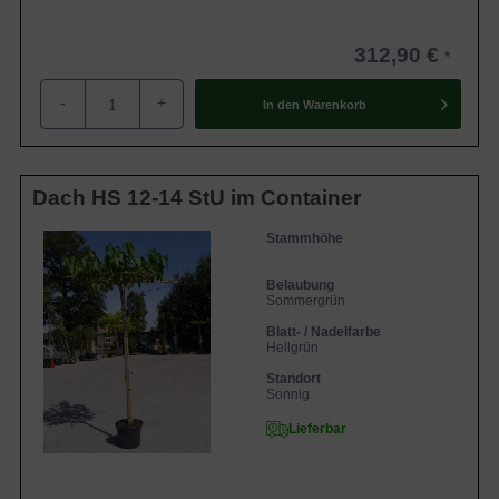
männliche Sorte der Morus alba und
fruchtlos. Sie dient als Futtergrundlage
Eigenschaften
der Seidenraupe und kann sowohl in
312,90 €
kleinen als auch in großen Gärten
glänzen. Interessanter und malerischer
Solitärbaum!
-
+
In den
Warenkorb
Dach HS 12-14 StU im Container
Stammhöhe
Belaubung
Sommergrün
Blatt- / Nadelfarbe
Hellgrün
Standort
Sonnig
Lieferbar