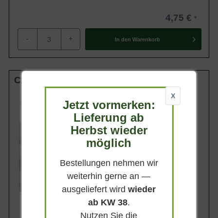
Schmiele / Geschlängelte Schmiele /
Buschgras / Silberbockbart) kommt
4,75 €
besonders gut auf kargen und
nährstoffarmen Böden zurecht. Ihre
ansprechende Optik kann wunderbar mit
-
+
In den
Warenkorb
Eigenschaften
Calunen kombiniert werden. Sattgrüner
Basisbereich mit grazilen Wedeln -
einfach eine Augenweide. Auch für den
Kübelbepflanzung eine absolute
Alternative. Temperarturen von bis zu - 35
C2
Grad Celsius werden tolleriert.
X
Wuchsendhöhe
Jetzt vormerken:
bis zu 70 cm
Lieferung ab
Belaubung
Immergrün
Herbst wieder
Blatt- / Nadelfarbe
möglich
Dunkelgrün
Standort
Bestellungen nehmen wir
Sonnig-halbschattig
weiterhin gerne an —
Lieferbar
ausgeliefert wird
wieder
ab KW 38
.
Nutzen Sie die