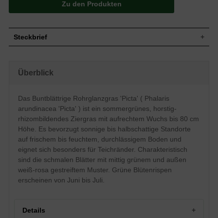
Zu den Produkten
Steckbrief
Aufrechter, horstbildender,
Wuchs
rhizombildender Wuchs, Wuchshöhe bis
Überblick
ca. 80 cm
Wuchshöhe
bis zu 80 cm
Sommergrün, mittig grün, außen weiß-
Das Buntblättrige Rohrglanzgras 'Picta' ( Phalaris
Blatt
rosa, schmale Blattform, am Ende
arundinacea 'Picta' ) ist ein sommergrünes, horstig-
zugespitzt
rhizombildendes Ziergras mit aufrechtem Wuchs bis 80 cm
Blüte
Grün, Blütenrispe
Höhe. Es bevorzugt sonnige bis halbschattige Standorte
Blütezeit
Juni bis Juli
auf frischem bis feuchtem, durchlässigem Boden und
Durchlässiger Boden, frischer Boden,
Boden
eignet sich besonders für Teichränder. Charakteristisch
feuchter Boden
sind die schmalen Blätter mit mittig grünem und außen
Standort
Sonnig bis halbschattig
weiß-rosa gestreiftem Muster. Grüne Blütenrispen
Pflanzen pro
4
erscheinen von Juni bis Juli.
m²
Die Phalaris arundinacea 'Picta'
(Buntblättriges Rohrglanzgras 'Picta')
bietet sich besonders für die Bepflanzung
Details
in Teichrandlage an. Aber auch im