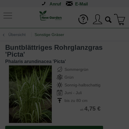
Anruf
Übersicht
Sonstige Gräser
Buntblättriges Rohrglanzgras
'Picta'
Phalaris arundinacea 'Picta'
Sommergrün
Grün
Sonnig-halbschattig
Juni - Juli
bis zu 80 cm
4,75 €
ab