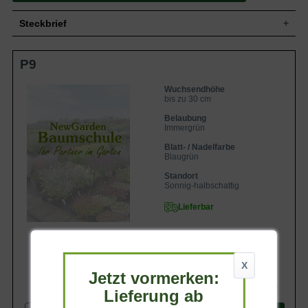
Steckbrief
Horstbildender, bogiger Wuchs,
Wuchs
P9
Staudenhöhe bis ca. 30 cm
Wuchshöhe
bis zu 30 cm
Wuchsendhöhe
Blatt
Immergrün, blau-grün, schmale Blattform
bis zu 30 cm
Blüte
Schwarzbraun, Ähre
Belaubung
Blütezeit
Juli bis August
Immergrün
Boden
Gut durchlässiger Boden
Blatt- / Nadelfarbe
Standort
Sonnig bis halbschattig
Blaugrün
Pflanzen pro
11
Standort
m²
Sonnig-halbschattig
Die Sesleria glauca / Blaues Kopfgras
lässt sich hervorragend im
Lieferbar
Rabattenbereich pflanzen. Besonders
Eigenschaften
auffällig sind die blaugrünen Blätter. Durch
ihr immergrünes Blatt bietet die das blaue
Kopfgras auch im Winter ein
wunderschönes Bild.
X
Jetzt vormerken:
5,50 €
Lieferung ab