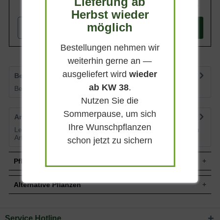
Lieferung ab
678,90 €
Herbst wieder
möglich
-
+
In den
Warenkorb
Bestellungen nehmen wir
weiterhin gerne an —
ausgeliefert wird
wieder
Bewertungen
9
ab KW 38
.
Bewertungen lesen, schreiben und diskutieren...
mehr
Nutzen Sie die
Sommerpause, um sich
Artikelfragen
0
Ihre Wunschpflanzen
Lesen Sie von weiteren Kunden gestellte Fragen zu diesem
Artikel
mehr
schon jetzt zu sichern
Pflegehinweise
Alternative Pflanzen
Pflanz- und Pflegetipps Malus Evereste /
Dachform / Dachspalier / Zierapfel 'Evereste' (240
Service Hotline
Sie suchen eine Alternative?