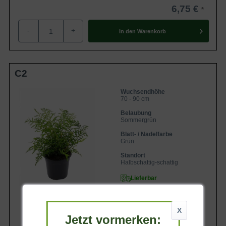
6,75 €
-
+
In den
Warenkorb
C2
Wuchsendhöhe
70 - 90 cm
Belaubung
Sommergrün
Blatt- / Nadelfarbe
Grün
Standort
Halbschattig-schattig
Lieferbar
X
Jetzt vormerken: