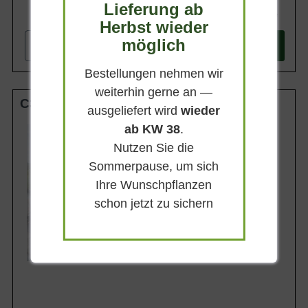
Lieferung ab
9,50 €
Herbst wieder
möglich
-
+
In den
Warenkorb
Bestellungen nehmen wir
weiterhin gerne an —
C3
ausgeliefert wird
wieder
ab KW 38
.
Wuchsendhöhe
70 - 90 cm
Nutzen Sie die
Belaubung
Sommerpause, um sich
Sommergrün
Ihre Wunschpflanzen
Blatt- / Nadelfarbe
Grün
schon jetzt zu sichern
Standort
Halbschattig-schattig
Lieferbar