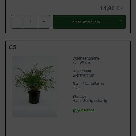
14,90 €
-
+
In den
Warenkorb
C5
Wuchsendhöhe
70 - 90 cm
Belaubung
Sommergrün
Blatt- / Nadelfarbe
Grün
Standort
Halbschattig-schattig
Lieferbar