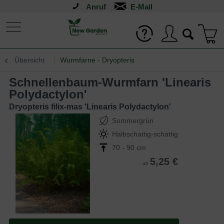
Anruf
Übersicht
Wurmfarne - Dryopteris
Schnellenbaum-Wurmfarn 'Linearis
Polydactylon'
Dryopteris filix-mas 'Linearis Polydactylon'
Sommergrün
Halbschattig-schattig
70 - 90 cm
5,25 €
ab