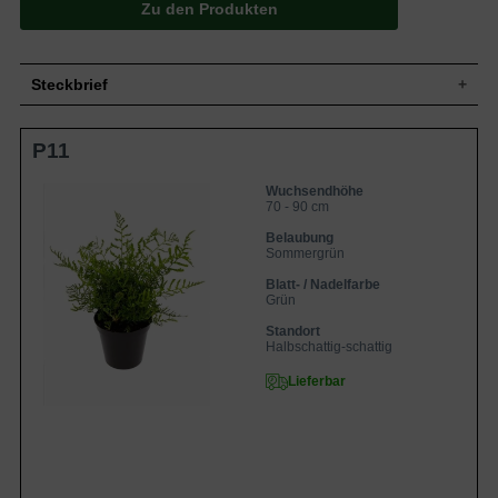
Zu den Produkten
Steckbrief
Aufrecht bis locker aufrecht, auslandend
P11
Wuchs
bis breitausladend, elegant überhängend,
70-90 cm hoch und bis zu 120 cm breit
Wuchshöhe
70 - 90 cm
Wuchsendhöhe
70 - 90 cm
Sommergrün, grün, in Wedeln, zweifach
Blatt
gefiedert, lanzettlich, troddelartige
Belaubung
Vergabelungen an Fiederenden
Sommergrün
Frucht
Keine
Blatt- / Nadelfarbe
Grün
Blüte
-
Blütezeit
-
Standort
Halbschattig-schattig
Wurzeln
Flachwurzler, horstbildend
Frische bis feuchte, gut durchlässige und
Lieferbar
Boden
kalkarme Untergründe
Standort
Halbschattig bis schattig
Pflanzen pro
4
m²
Das Dryopteris filix-mas 'Linearis