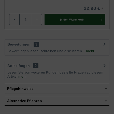
22,90 €
-
+
In den
Warenkorb
Bewertungen
3
Bewertungen lesen, schreiben und diskutieren...
mehr
Artikelfragen
0
Lesen Sie von weiteren Kunden gestellte Fragen zu diesem
Artikel
mehr
Pflegehinweise
Alternative Pflanzen
Pflanz- und Pflegetipps Dryopteris filix-mas
'Linearis Polydactylon' / Schnellenbaum-