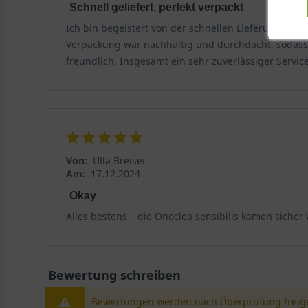
Schnell geliefert, perfekt verpackt
Ich bin begeistert von der schnellen Lieferung und
Verpackung war nachhaltig und durchdacht, sodass a
freundlich. Insgesamt ein sehr zuverlässiger Servic
Von:
Ulla Breiser
Am:
17.12.2024
Okay
Alles bestens – die Onoclea sensibilis kamen sicher
Bewertung schreiben
Bewertungen werden nach Überprüfung freige