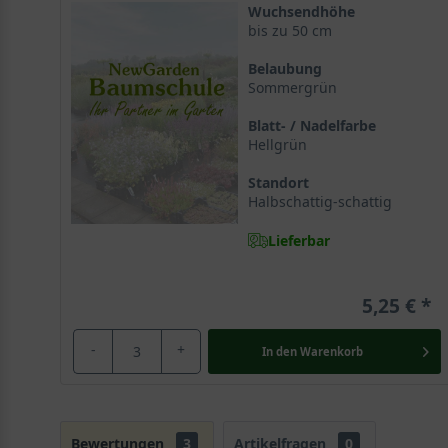
Wuchsendhöhe
bis zu 50 cm
Belaubung
Sommergrün
Blatt- / Nadelfarbe
Hellgrün
Standort
Halbschattig-schattig
Lieferbar
5,25 €
-
+
In den
Warenkorb
Bewertungen
3
Artikelfragen
0