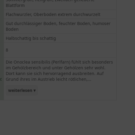
Blattform
Flachwurzler, Oberboden extrem durchwurzelt
Gut durchlässiger Boden, feuchter Boden, humoser
Boden
Halbschattig bis schattig
8
Die Onoclea sensibilis (Perlfarn) fühlt sich besonders
im Gehölzbereich und unter Gehölzen sehr wohl.
Dort kann sie sich hervorragend ausbreiten. Auf
:
Grund ihres im Austrieb leicht rötlichen,...
weiterlesen ▾
dann hellgrün gefärbten Laubes und der leicht
gelblichen Herbstfärbung erhält man zu den
verschiedenen Jahreszeiten ein immer neues Bild.
Die Onoclea sensiblilis (Perlfarn) ist leicht
frostgefährdet, treibt aber nach einem
Frostschaden neu aus. Im Winter ist ein Schutz