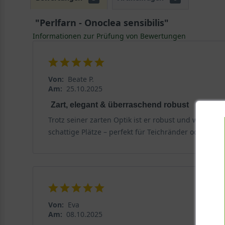
"Perlfarn - Onoclea sensibilis"
Informationen zur Prüfung von Bewertungen
Von:
Beate P.
Am:
25.10.2025
Zart, elegant & überraschend robust
Trotz seiner zarten Optik ist er robust und winterha
schattige Plätze – perfekt für Teichränder oder schat
Von:
Eva
Am:
08.10.2025