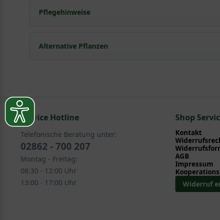
Pflegehinweise
Pflanz- und Pflegetipps Onoclea sensibilis / Perlf
Alternative Pflanzen
Mit ein paar kleinen Tipps und Tricks kann man Garte
Pflege- und Pflanztipps
, wo Sie zahlreiche Information
Sie suchen eine Alternative?
Pflegeanleitung zum Download an, die Sie nachstehe
In folgenden Kategorien finden Sie schöne Alternativen
Service Hotline
Gräser und Farne > Farne
Shop Servi
Kontakt
Telefonische Beratung unter:
Widerrufsrec
02862 - 700 207
Widerrufsfor
AGB
Montag - Freitag:
Impressum
08:30 - 12:00 Uhr
Kooperations
13:00 - 17:00 Uhr
Widerruf e