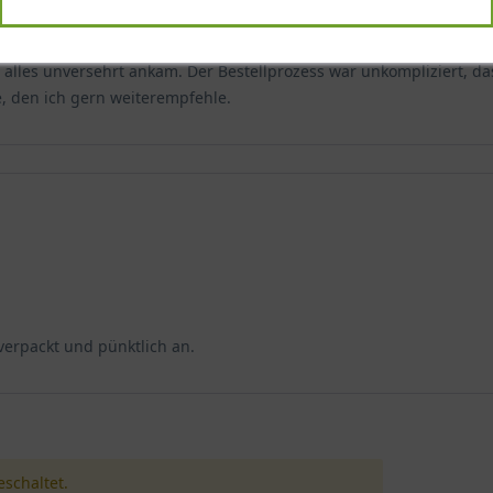
 der sorgfältigen Verpackung. Die Ware kam früher als erwartet a
lles unversehrt ankam. Der Bestellprozess war unkompliziert, da
e, den ich gern weiterempfehle.
 verpackt und pünktlich an.
schaltet.