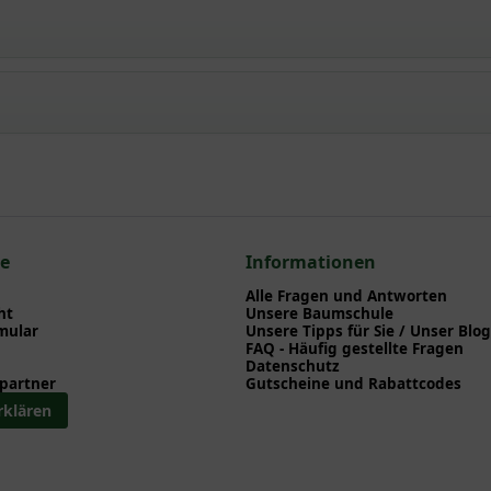
arn
npflanzen einen optimalen Start am neuen Standort geben. Auf der
en zu Pflanzzeitpunkt, Pflege, Bewässerung etc. finden können. Al
nd herunterladen können.
 zum hier gezeigten Artikel Onoclea sensibilis / Perlfarn:
ce
Informationen
Alle Fragen und Antworten
ht
Unsere Baumschule
mular
Unsere Tipps für Sie / Unser Blog
FAQ - Häufig gestellte Fragen
Datenschutz
partner
Gutscheine und Rabattcodes
rklären