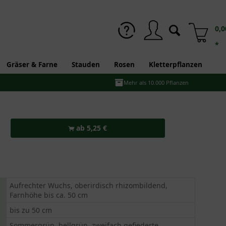
0,0
*
Gräser & Farne
Stauden
Rosen
Kletterpflanzen
Mehr als 10.000 Pflanzen
ab 5,25 €
Aufrechter Wuchs, oberirdisch rhizombildend,
Farnhöhe bis ca. 50 cm
bis zu 50 cm
Sommergrün, hellgrün, zweifach gefiederte