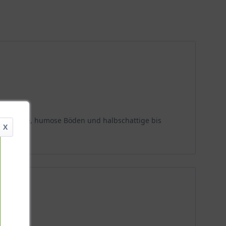
iebt feuchte, humose Böden und halbschattige bis
X