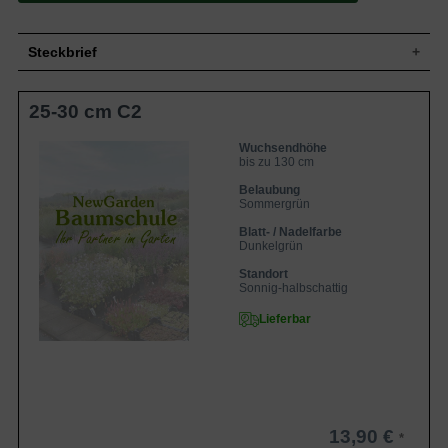
Steckbrief
Kleiner Strauch, aufrecht, gut verweigt,
25-30 cm C2
Wuchs
buschig und kompakt, bis zu 130 cm hoch
und ähnlich breit
Wuchshöhe
bis zu 130 cm
Wuchsendhöhe
bis zu 130 cm
Sommergrün, eiförmig bis oval, am Ende
Blatt
zugespitzt, gesägter Rand, mattglänzend,
Belaubung
dunkelgrün, ca. 10 cm lang
Sommergrün
Frucht
Unscheinbare Kapseln
Blatt- / Nadelfarbe
Dunkelgrün
Rosa-blau, in tellerartigen und 10 bis 20
Blüte
cm großen Schirmrispen, reichblühend
Standort
Blütezeit
Juli - Oktober
Sonnig-halbschattig
Rinde
Braunrot
Lieferbar
Wurzeln
Flachwurzler, viele Feinwurzeln
Frische, gut durchlässige, humose und
Boden
nahrhafte Untergründe
Standort
Sonnig bis halbschattig
Winterhart
6b (-20,5 bis -17,8 °C)
13,90 €
Die Hydrangea serrata 'Intermedia'