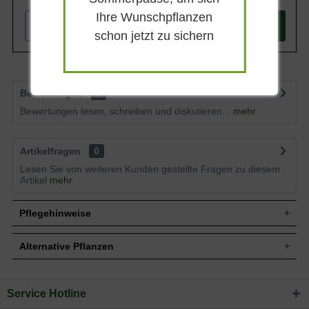
Ihre Wunschpflanzen
-
+
In den
Warenkorb
schon jetzt zu sichern
Bewertungen
5
Bewertungen lesen, schreiben und diskutieren...
mehr
Artikelfragen
0
Lesen Sie von weiteren Kunden gestellte Fragen zu diesem
Artikel
mehr
Pflegehinweise
Alternative Pflanzen
Pflanz- und Pflegetipps Hydrangea serrata
'Intermedia' / Teller-Hortensie 'Intermedia'
Service Hotline
Sie suchen eine Alternative?
Mit ein paar kleinen Tipps und Tricks kann man