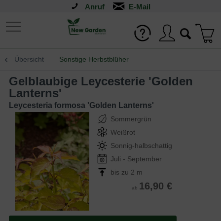
Anruf
Übersicht
Sonstige Herbstblüher
Gelblaubige Leycesterie 'Golden
Lanterns'
Leycesteria formosa 'Golden Lanterns'
Sommergrün
Weißrot
Sonnig-halbschattig
Juli - September
bis zu 2 m
16,90 €
ab