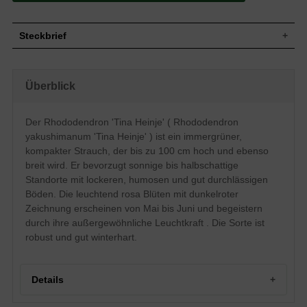
Steckbrief
Kleiner Strauch, aufrecht, breitrund,
Wuchs
kompakt, gut verzweigt, ca. 100 cm hoch
Überblick
und ebenso breit
Wuchshöhe
bis zu 100 cm
Immergrün, länglich, matt, am Ende
Der Rhododendron 'Tina Heinje' ( Rhododendron
Blatt
zugespitzt, dunkelgrün, bis zu 10 cm lang
yakushimanum 'Tina Heinje' ) ist ein immergrüner,
Frucht
Kapselfrucht
kompakter Strauch, der bis zu 100 cm hoch und ebenso
Leuchtend rosa, im Zentrum heller, mit
breit wird. Er bevorzugt sonnige bis halbschattige
Blüte
dunkelroter Zeichnung, reichblühend
Standorte mit lockeren, humosen und gut durchlässigen
Blütezeit
Mai - Juni
Böden. Die leuchtend rosa Blüten mit dunkelroter
Rinde
Braunrot
Zeichnung erscheinen von Mai bis Juni und begeistern
Wurzeln
Flachwurzler
durch ihre außergewöhnliche Leuchtkraft . Die Sorte ist
Lockere, humose, feuchte und gut
robust und gut winterhart.
Boden
durchlässige Untergründe
Standort
Sonnig bis halbschattig
Der Rhododendron yakushimanum 'Tina
Details
Heinje' (Rhododendron 'Tina Heinje')
begeistert aufgrund der unglaublichen