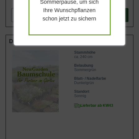
654,90 €
Sommerpause, um sich
Ihre Wunschpflanzen
-
+
In den
Warenkorb
schon jetzt zu sichern
Dach HS 20-25 StU m. Db.
Stammhöhe
ca. 240 cm
Belaubung
Sommergrün
Blatt- / Nadelfarbe
Dunkelgrün
Standort
Sonnig
Lieferbar ab KW43