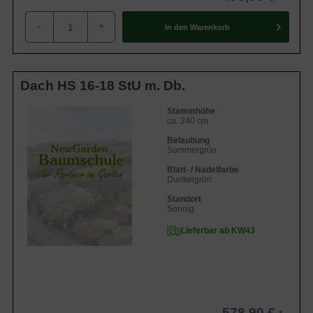
Dachspalier / Chinesische Wild-Birne
'Chanticleer' zeichnet sich vor allem durch
Eigenschaften
seine ansprechende und lang anhaltende
-
+
In den
Warenkorb
Herbstfärbung und seine weißen
Blütenpracht aus. Ein toller
Schattenspender.
Dach HS 16-18 StU m. Db.
Stammhöhe
ca. 240 cm
Belaubung
Sommergrün
Blatt- / Nadelfarbe
Dunkelgrün
Standort
Sonnig
Lieferbar ab KW43
578,90 €