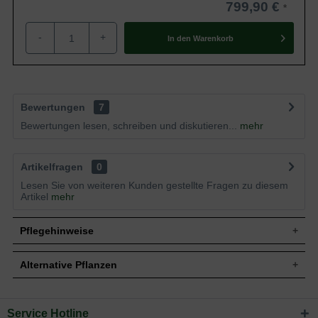
799,90 €
-
+
In den
Warenkorb
Bewertungen
7
Bewertungen lesen, schreiben und diskutieren...
mehr
Artikelfragen
0
Lesen Sie von weiteren Kunden gestellte Fragen zu diesem
Artikel
mehr
Pflegehinweise
Alternative Pflanzen
Pflanz- und Pflegetipps Pyrus calleryana
'Chanticleer' Dachspalier / Chinesische Wild-
Service Hotline
Sie suchen eine Alternative?
Birne 'Chanticleer'