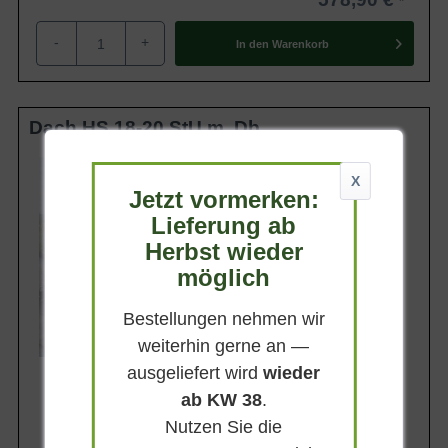
-
+
In den
Warenkorb
Dach HS 18-20 StU m. Db.
Stammhöhe
ca. 240 cm
X
Jetzt vormerken:
Belaubung
Lieferung ab
Sommergrün
Herbst wieder
Blatt- / Nadelfarbe
Dunkelgrün
möglich
Standort
Sonnig
Bestellungen nehmen wir
Lieferbar ab KW43
weiterhin gerne an —
ausgeliefert wird
wieder
ab KW 38
.
Nutzen Sie die