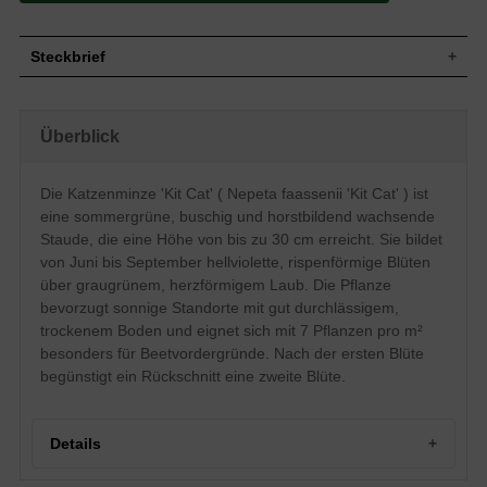
Steckbrief
Staude, buschig, horstbildend, 20 bis 30
Wuchs
cm hoch
Überblick
Wuchshöhe
20 - 30 cm
Blatt
Sommergrün, herzförmig, graugrün
Die Katzenminze 'Kit Cat' ( Nepeta faassenii 'Kit Cat' ) ist
Frucht
Spaltfrucht
eine sommergrüne, buschig und horstbildend wachsende
Blüte
Hellviolett, rispenförmig
Staude, die eine Höhe von bis zu 30 cm erreicht. Sie bildet
Blütezeit
Juni bis September
von Juni bis September hellviolette, rispenförmige Blüten
Boden
Gut durchlässige, trockene Untergründe
über graugrünem, herzförmigem Laub. Die Pflanze
Standort
Sonnig
bevorzugt sonnige Standorte mit gut durchlässigem,
Pflanzen pro
7
trockenem Boden und eignet sich mit 7 Pflanzen pro m²
m²
besonders für Beetvordergründe. Nach der ersten Blüte
Die Nepeta faassenii 'Kit Cat'
(Katzenminze) wächst sehr schön buschig
begünstigt ein Rückschnitt eine zweite Blüte.
und erreicht eine Wuchshöhe von bis zu
30 cm, die sie vor allem für die
Vordergrund eines jeden Beets einsetzbar
machen. Die hellviolette Blüte, die ab Juni
Details
ihren Kopf in die Luft ragt, ist eine echte
Bereicherung für jeden Garten und word