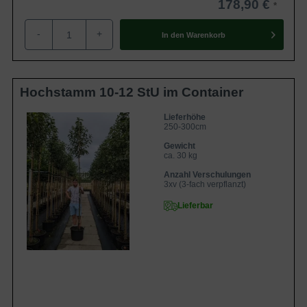
178,90 €
Das hellgrüne Blatt des Apfelbaums ’Braeburn‘
-
+
In den
Warenkorb
belebt den Garten mit seiner frischen
Ausstrahlung
Im Frühjahr begrüßen die kleinen Blätter des Malus
Hochstamm 10-12 StU im Container
domesticas ’Braeburn‘ das Gartenjahr mit ihrer
frischgrünen Blattfarbe. Die einzelnen Blättchen sind
Lieferhöhe
250-300cm
eiförmig, mit einem zugespitzten Blattende und einem
Gewicht
gesägten Blattrand. Sie fühlen sich bei der Berührung
ca. 30 kg
leicht rau an und funkeln in einem wunderschönen, satten
Anzahl Verschulungen
Grün. Der strahlende Anblick bringt Frische in den langsam
3xv (3-fach verpflanzt)
erwachenden Garten und macht den kleinen Baum zu
Lieferbar
einem charismatischen Blickfang.
Im Herbst färben sich die Blätter in warmen
Gelbtönungen
Im Herbst färben sich die Blätter der Selektion ’Braeburn‘