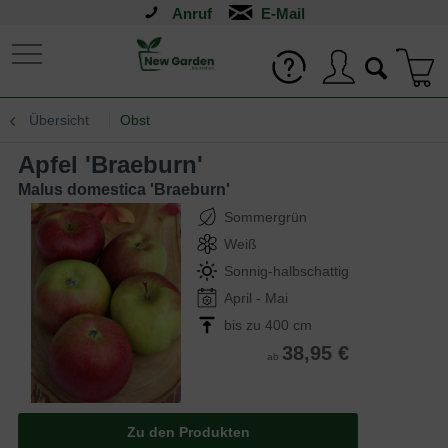
Anruf
Übersicht
Obst
Apfel 'Braeburn'
Malus domestica 'Braeburn'
Sommergrün
Weiß
Sonnig-halbschattig
April - Mai
bis zu 400 cm
38,95 €
ab
Zu den Produkten