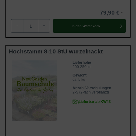
79,90 €
-
+
In den
Warenkorb
Hochstamm 8-10 StU wurzelnackt
Lieferhöhe
200-250cm
Gewicht
ca. 5 kg
Anzahl Verschulungen
2xv (2-fach verpflanzt)
Lieferbar ab KW43