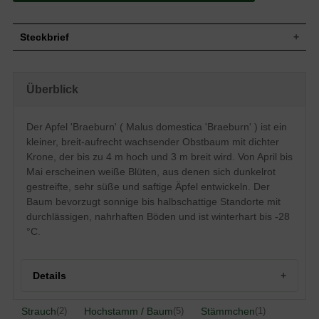
Steckbrief
Kleiner Baum, gut verzweigt, breit-
Wuchs
aufrecht, dichte Krone, bis zu 400 cm
Überblick
hoch und 300 cm breit
Wuchshöhe
bis zu 400 cm
Sommergrün, eiförmig, am Ende
Der Apfel 'Braeburn' ( Malus domestica 'Braeburn' ) ist ein
Blatt
zugespitzt, gesägter Rand, etwas rau,
kleiner, breit-aufrecht wachsender Obstbaum mit dichter
hellgrün bis mittelgrün, bis zu 8 cm lang
Krone, der bis zu 4 m hoch und 3 m breit wird. Von April bis
Anfangs goldgelb, dann dunkelrot
Mai erscheinen weiße Blüten, aus denen sich dunkelrot
Frucht
gestreift, fest und saftig, sehr süß
schmeckend
gestreifte, sehr süße und saftige Äpfel entwickeln. Der
Geschmack
Süß
Baum bevorzugt sonnige bis halbschattige Standorte mit
durchlässigen, nahrhaften Böden und ist winterhart bis -28
Blüte
Weiß
°C.
Blütezeit
April bis Mai
Rinde
Braun
Wurzeln
Dicht verzweigt
Details
Normale, durchlässige und nahrhafte
Boden
Böden
Standort
Sonnig bis halbschattig
Herkunft und Besonderheiten des Malus ’Braeburn‘
Strauch
Hochstamm / Baum
Stämmchen
(2)
(5)
(1)