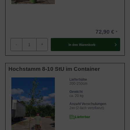
72,90 €
-
+
In den
Warenkorb
Hochstamm 8-10 StU im Container
Lieferhöhe
200-250cm
Gewicht
ca. 20 kg
Anzahl Verschulungen
2xv (2-fach verpflanzt)
Lieferbar