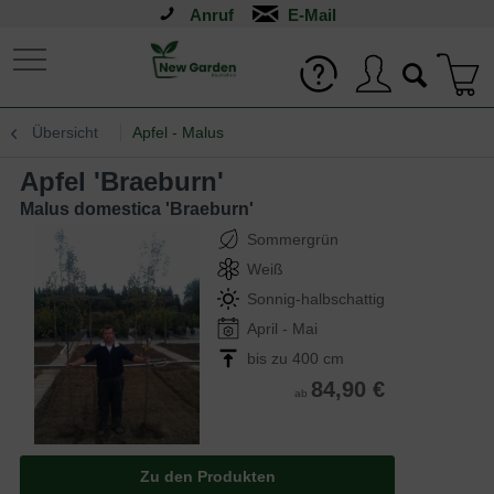
Anruf
Übersicht
Apfel - Malus
Apfel 'Braeburn'
Malus domestica 'Braeburn'
Sommergrün
Weiß
Sonnig-halbschattig
April - Mai
bis zu 400 cm
84,90 €
ab
Zu den Produkten