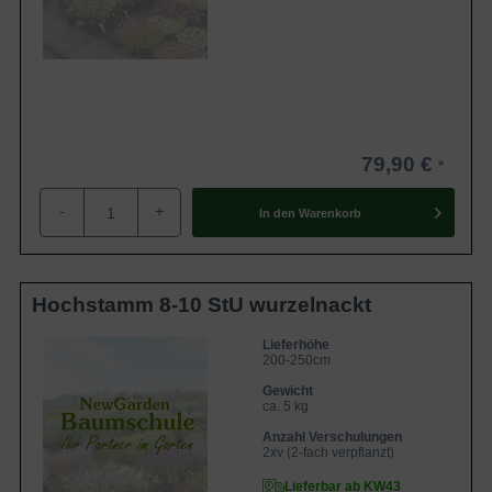
79,90 €
-
+
In den
Warenkorb
Hochstamm 8-10 StU wurzelnackt
Lieferhöhe
200-250cm
Gewicht
ca. 5 kg
Anzahl Verschulungen
2xv (2-fach verpflanzt)
Lieferbar ab KW43