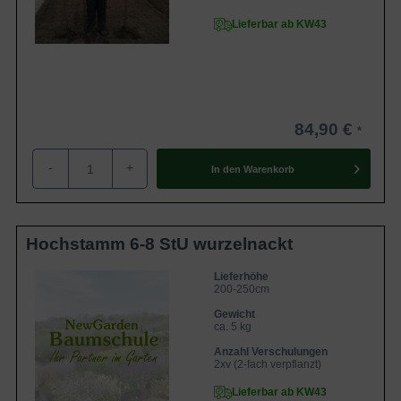
Lieferbar ab KW43
84,90 €
-
+
In den
Warenkorb
Hochstamm 6-8 StU wurzelnackt
Lieferhöhe
200-250cm
Gewicht
ca. 5 kg
Anzahl Verschulungen
2xv (2-fach verpflanzt)
Lieferbar ab KW43