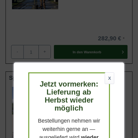
282,90 €
-
+
In den
Warenkorb
Spalier U-Form C7
X
Jetzt vormerken:
Wuchsendhöhe
Lieferung ab
bis zu 400 cm
Herbst wieder
Erntezeit
möglich
Frucht
Dunkelrot
Bestellungen nehmen wir
Geschmack
weiterhin gerne an —
Süß
ausgeliefert wird
wieder