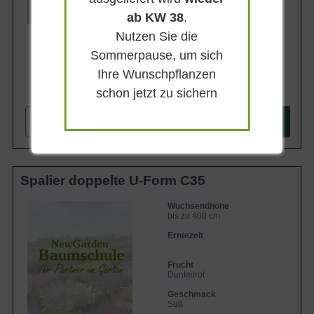
Lieferbar
ab KW 38
.
Nutzen Sie die
Sommerpause, um sich
Ihre Wunschpflanzen
69,90 €
schon jetzt zu sichern
-
+
In den
Warenkorb
Spalier doppelte U-Form C35
Wuchsendhöhe
bis zu 400 cm
Erntezeit
Frucht
Dunkelrot
Geschmack
Süß