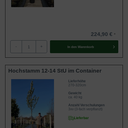
224,90 €
-
+
In den
Warenkorb
Hochstamm 12-14 StU im Container
Lieferhöhe
270-320cm
Gewicht
ca. 40 kg
Anzahl Verschulungen
3xv (3-fach verpflanzt)
Lieferbar