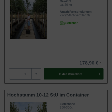
Gewicht
ca. 20 kg
Anzahl Verschulungen
2xv (2-fach verpflanzt)
Lieferbar
178,90 €
-
+
In den
Warenkorb
Hochstamm 10-12 StU im Container
Lieferhöhe
250-300cm