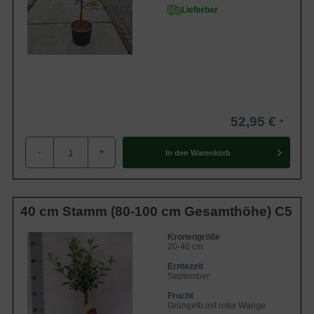
Lieferbar
52,95 €
-
+
In den
Warenkorb
40 cm Stamm (80-100 cm Gesamthöhe) C5
Kronengröße
20-40 cm
Erntezeit
September
Frucht
Grüngelb mit roter Wange