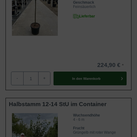
Geschmack
Feinsäuerlich
Lieferbar
224,90 €
-
+
In den
Warenkorb
Halbstamm 12-14 StU im Container
Wuchsendhöhe
4 - 6 m
Frucht
Grüngelb mit roter Wange