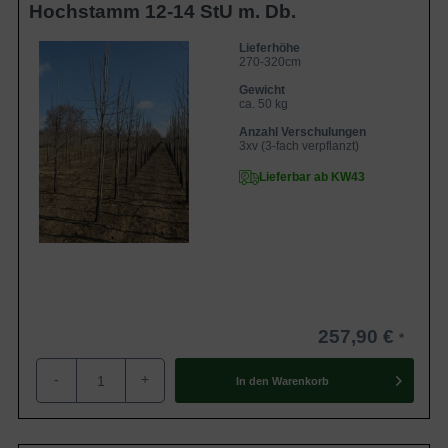
Hochstamm 12-14 StU m. Db.
Lieferhöhe
270-320cm
Gewicht
ca. 50 kg
Anzahl Verschulungen
3xv (3-fach verpflanzt)
Lieferbar ab KW43
257,90 €
-
+
In den
Warenkorb