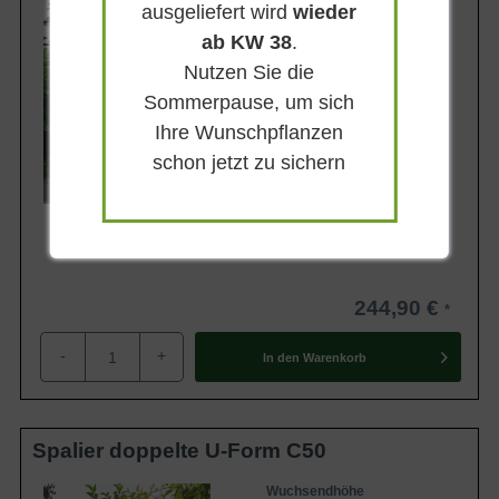
4 - 6 m
ausgeliefert wird
wieder
Frucht
ab KW 38
.
Grüngelb mit roter Wange
Nutzen Sie die
Geschmack
Feinsäuerlich
Sommerpause, um sich
Ihre Wunschpflanzen
Lieferbar
schon jetzt zu sichern
244,90 €
-
+
In den
Warenkorb
Spalier doppelte U-Form C50
Wuchsendhöhe