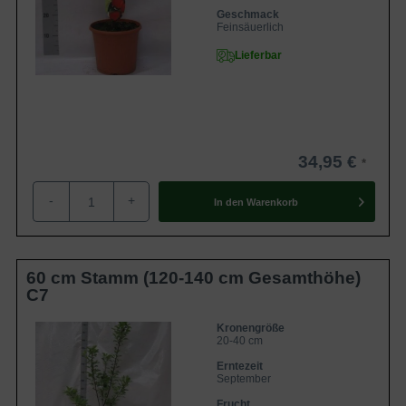
Geschmack
Feinsäuerlich
Lieferbar
34,95 €
-
+
In den
Warenkorb
60 cm Stamm (120-140 cm Gesamthöhe)
C7
Kronengröße
20-40 cm
Erntezeit
September
Frucht