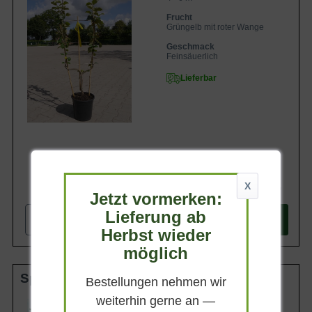
Frucht
Grüngelb mit roter Wange
Geschmack
Feinsäuerlich
Lieferbar
X
69,90 €
Jetzt vormerken:
Lieferung ab
-
+
In den
Warenkorb
Herbst wieder
möglich
Spalier doppelte U-Form C35
Bestellungen nehmen wir
weiterhin gerne an —
Wuchsendhöhe