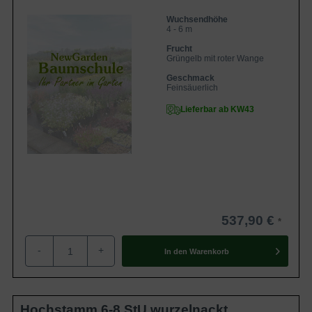
Wuchsendhöhe
4 - 6 m
Frucht
Grüngelb mit roter Wange
Geschmack
Feinsäuerlich
Lieferbar ab KW43
537,90 €
-
+
In den
Warenkorb
Hochstamm 6-8 StU wurzelnackt