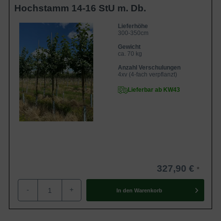
Hochstamm 14-16 StU m. Db.
Lieferhöhe
300-350cm
Gewicht
ca. 70 kg
Anzahl Verschulungen
4xv (4-fach verpflanzt)
Lieferbar ab KW43
327,90 €
-
+
In den
Warenkorb