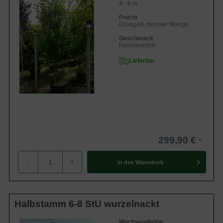
4 - 6 m
Frucht
Grüngelb mit roter Wange
Geschmack
Feinsäuerlich
Lieferbar
299,90 €
-
+
In den
Warenkorb
Halbstamm 6-8 StU wurzelnackt
Wuchsendhöhe