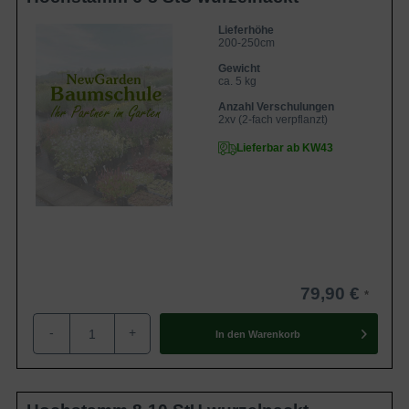
Lieferhöhe
200-250cm
Gewicht
ca. 5 kg
Anzahl Verschulungen
2xv (2-fach verpflanzt)
Lieferbar ab KW43
79,90 €
-
+
In den
Warenkorb