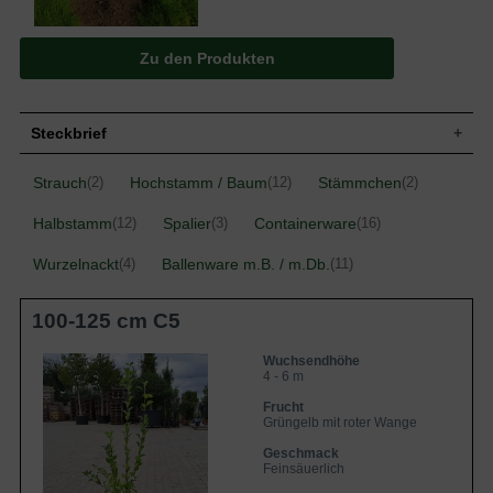
Zu den Produkten
Steckbrief
Kleiner bis mittelgroßer Baum, aufrecht,
Strauch
Hochstamm / Baum
Stämmchen
(2)
(12)
(2)
Wuchs
gut verzweigt, dichtbuschig, 400 bis 600
cm hoch und ähnlich breit
Halbstamm
Spalier
Containerware
(12)
(3)
(16)
Wuchshöhe
4 - 6 m
Wurzelnackt
Sommergrün, eiförmig, am Ende
Ballenware m.B. / m.Db.
(4)
(11)
Blatt
zugespitzt, gesägter Rand, etwas rau,
mittelgrün, bis zu 8 cm lang
100-125 cm C5
Grüngelb mit roter Backe, knackig und
Frucht
saftig, aromatisch, fein-säuerlich
Wuchsendhöhe
Geschmack
Feinsäuerlich
4 - 6 m
Blüte
Weißrosa
Frucht
Blütezeit
April bis Mai
Grüngelb mit roter Wange
Rinde
Braun
Geschmack
Wurzeln
Dicht verzweigt, feinwurzelig, eher flach
Feinsäuerlich