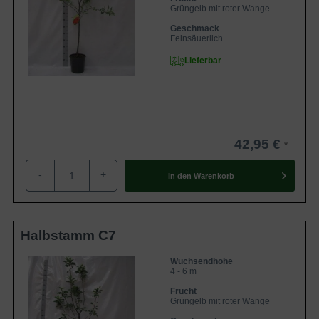
Grüngelb mit roter Wange
Geschmack
Feinsäuerlich
Lieferbar
42,95 €
-
+
In den
Warenkorb
Halbstamm C7
Wuchsendhöhe
4 - 6 m
Frucht
Grüngelb mit roter Wange