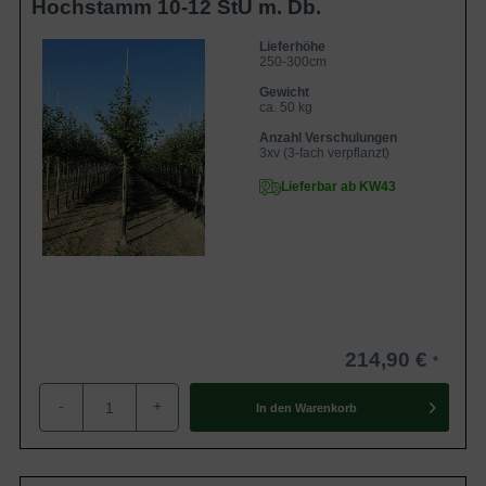
Hochstamm 10-12 StU m. Db.
Lieferhöhe
250-300cm
Gewicht
ca. 50 kg
Anzahl Verschulungen
3xv (3-fach verpflanzt)
Lieferbar ab KW43
214,90 €
-
+
In den
Warenkorb