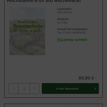
Hochstamm 8-10 StU wurzelnackt
Lieferhöhe
200-250cm
Gewicht
ca. 5 kg
Anzahl Verschulungen
2xv (2-fach verpflanzt)
Lieferbar ab KW43
89,90 €
-
+
In den
Warenkorb