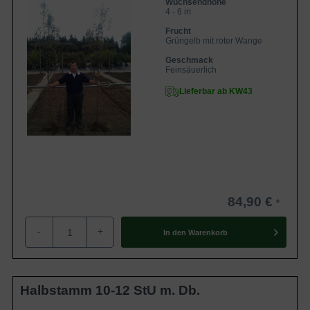
Wuchsendhöhe
4 - 6 m
Frucht
Grüngelb mit roter Wange
Geschmack
Feinsäuerlich
Lieferbar ab KW43
84,90 €
-
+
In den
Warenkorb
Halbstamm 10-12 StU m. Db.