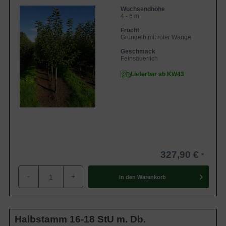
Wuchsendhöhe
4 - 6 m
Frucht
Grüngelb mit roter Wange
Geschmack
Feinsäuerlich
Lieferbar ab KW43
327,90 €
-
+
In den
Warenkorb
Halbstamm 16-18 StU m. Db.