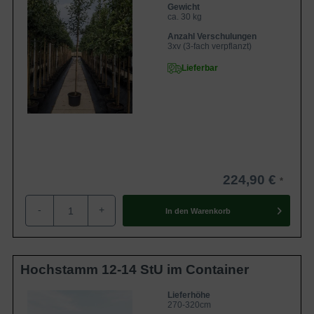
Gewicht
ca. 30 kg
Anzahl Verschulungen
3xv (3-fach verpflanzt)
Lieferbar
224,90 €
-
+
In den
Warenkorb
Hochstamm 12-14 StU im Container
Lieferhöhe
270-320cm