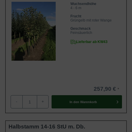
Wuchsendhöhe
4 - 6 m
Frucht
Grüngelb mit roter Wange
Geschmack
Feinsäuerlich
Lieferbar ab KW43
257,90 €
-
+
In den
Warenkorb
Halbstamm 14-16 StU m. Db.