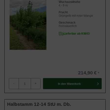
Wuchsendhöhe
4 - 6 m
Frucht
Grüngelb mit roter Wange
Geschmack
Feinsäuerlich
Lieferbar ab KW43
214,90 €
-
+
In den
Warenkorb
Halbstamm 12-14 StU m. Db.