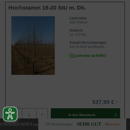
Hochstamm 18-20 StU m. Db.
Lieferhöhe
400-450cm
Gewicht
ca. 100 kg
Anzahl Verschulungen
4xv (4-fach verpflanzt)
Lieferbar ab KW43
537,90 €
-
+
In den
Warenkorb
SEHR GUT
USGEZEICHNET
.org
735 Bewertungen
Hinweise