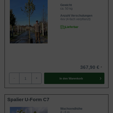
Gewicht
ca. 50 kg
Anzahl Verschulungen
4xv (4-fach verpflanzt)
Lieferbar
367,90 €
-
+
In den
Warenkorb
Spalier U-Form C7
Wuchsendhöhe
4 - 6 m