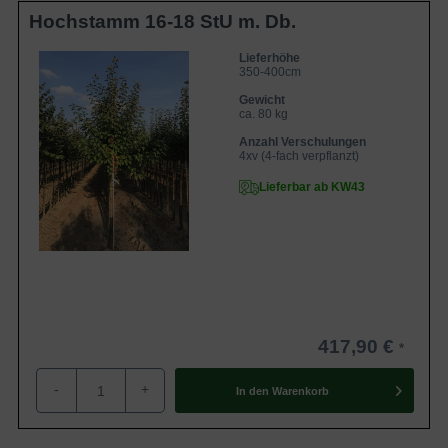
Hochstamm 16-18 StU m. Db.
Lieferhöhe
350-400cm
Gewicht
ca. 80 kg
Anzahl Verschulungen
4xv (4-fach verpflanzt)
Lieferbar ab KW43
417,90 €
-
+
In den
Warenkorb