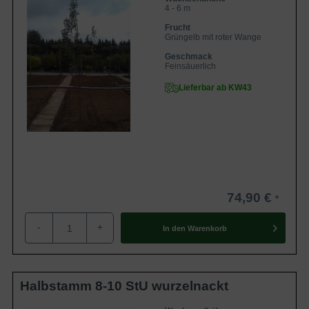
4 - 6 m
Frucht
Grüngelb mit roter Wange
Geschmack
Feinsäuerlich
Lieferbar ab KW43
74,90 €
-
+
In den
Warenkorb
Halbstamm 8-10 StU wurzelnackt