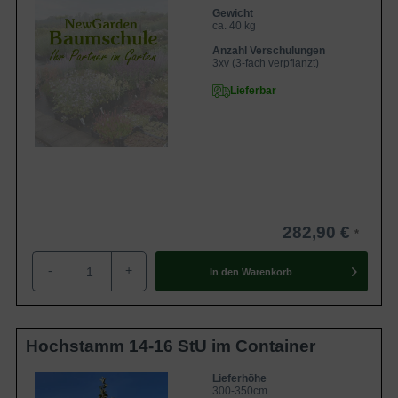
Gewicht
ca. 40 kg
Anzahl Verschulungen
3xv (3-fach verpflanzt)
Lieferbar
282,90 €
-
+
In den
Warenkorb
Hochstamm 14-16 StU im Container
Lieferhöhe
300-350cm