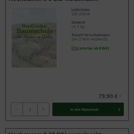
Lieferhöhe
200-250cm
Gewicht
ca. 5 kg
Anzahl Verschulungen
2xv (2-fach verpflanzt)
Lieferbar ab KW43
79,90 €
-
+
In den
Warenkorb