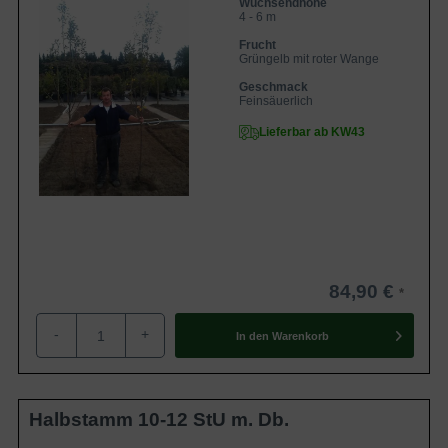
Wuchsendhöhe
4 - 6 m
Frucht
Grüngelb mit roter Wange
Geschmack
Feinsäuerlich
Lieferbar ab KW43
84,90 €
-
+
In den
Warenkorb
Halbstamm 10-12 StU m. Db.