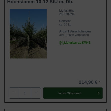
Hochstamm 10-12 StU m. Db.
Lieferhöhe
250-300cm
Gewicht
ca. 50 kg
Anzahl Verschulungen
3xv (3-fach verpflanzt)
Lieferbar ab KW43
214,90 €
-
+
In den
Warenkorb