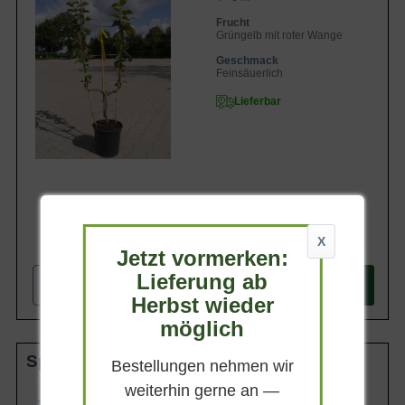
Frucht
Grüngelb mit roter Wange
Geschmack
Feinsäuerlich
Lieferbar
X
69,90 €
Jetzt vormerken:
Lieferung ab
-
+
In den
Warenkorb
Herbst wieder
möglich
Spalier doppelte U-Form C35
Bestellungen nehmen wir
weiterhin gerne an —
Wuchsendhöhe