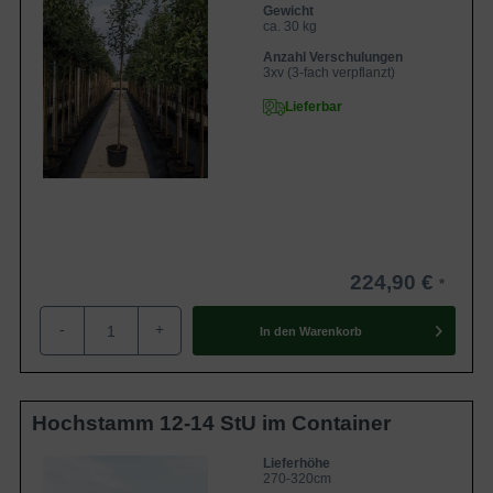
Gewicht
ca. 30 kg
Anzahl Verschulungen
3xv (3-fach verpflanzt)
Lieferbar
224,90 €
-
+
In den
Warenkorb
Hochstamm 12-14 StU im Container
Lieferhöhe
270-320cm