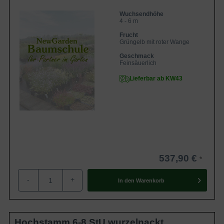
Wuchsendhöhe
4 - 6 m
Frucht
Grüngelb mit roter Wange
Geschmack
Feinsäuerlich
Lieferbar ab KW43
537,90 €
-
+
In den
Warenkorb
Hochstamm 6-8 StU wurzelnackt