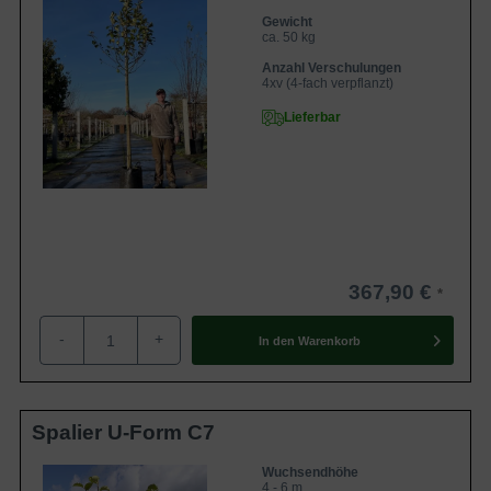
Gewicht
ca. 50 kg
Anzahl Verschulungen
4xv (4-fach verpflanzt)
Lieferbar
367,90 €
-
+
In den
Warenkorb
Spalier U-Form C7
Wuchsendhöhe
4 - 6 m