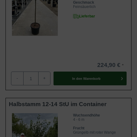
Geschmack
Feinsäuerlich
Lieferbar
224,90 €
-
+
In den
Warenkorb
Halbstamm 12-14 StU im Container
Wuchsendhöhe
4 - 6 m
Frucht
Grüngelb mit roter Wange