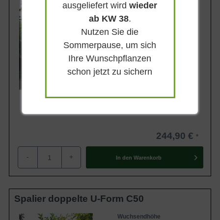
4 - 6 m
ausgeliefert wird
wieder
Frucht
ab KW 38
.
Grüngelb mit roter Wange
Nutzen Sie die
Geschmack
Feinsäuerlich
Sommerpause, um sich
Ihre Wunschpflanzen
Lieferbar
schon jetzt zu sichern
244,90 €
-
+
In den
Warenkorb
Spalier doppelte U-Form C50
Wuchsendhöhe