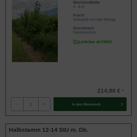
Wuchsendhöhe
4 - 6 m
Frucht
Grüngelb mit roter Wange
Geschmack
Feinsäuerlich
Lieferbar ab KW43
214,90 €
-
+
In den
Warenkorb
Halbstamm 12-14 StU m. Db.