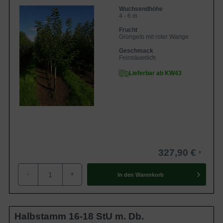
Wuchsendhöhe
4 - 6 m
Frucht
Grüngelb mit roter Wange
Geschmack
Feinsäuerlich
Lieferbar ab KW43
327,90 €
-
+
In den
Warenkorb
Halbstamm 16-18 StU m. Db.