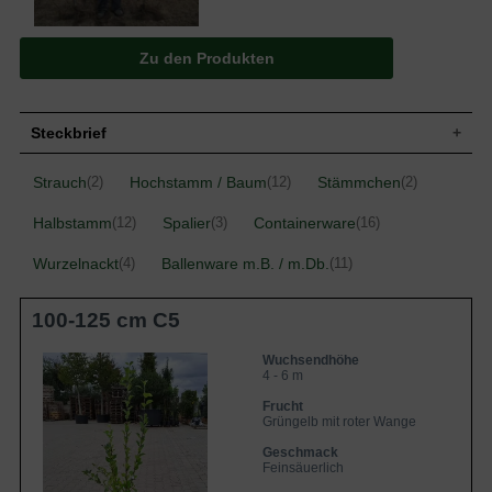
Zu den Produkten
Steckbrief
Kleiner bis mittelgroßer Baum, aufrecht,
Strauch
Hochstamm / Baum
Stämmchen
(2)
(12)
(2)
Wuchs
gut verzweigt, dichtbuschig, 400 bis 600
cm hoch und ähnlich breit
Halbstamm
Spalier
Containerware
(12)
(3)
(16)
Wuchshöhe
4 - 6 m
Wurzelnackt
Sommergrün, eiförmig, am Ende
Ballenware m.B. / m.Db.
(4)
(11)
Blatt
zugespitzt, gesägter Rand, etwas rau,
mittelgrün, bis zu 8 cm lang
100-125 cm C5
Grüngelb mit roter Backe, knackig und
Frucht
saftig, aromatisch, fein-säuerlich
Wuchsendhöhe
Geschmack
Feinsäuerlich
4 - 6 m
Blüte
Weißrosa
Frucht
Blütezeit
April bis Mai
Grüngelb mit roter Wange
Rinde
Braun
Geschmack
Wurzeln
Dicht verzweigt, feinwurzelig, eher flach
Feinsäuerlich