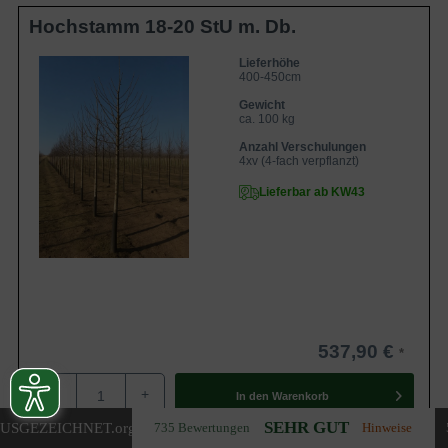
Hochstamm 18-20 StU m. Db.
Lieferhöhe
400-450cm
Gewicht
ca. 100 kg
Anzahl Verschulungen
4xv (4-fach verpflanzt)
Lieferbar ab KW43
537,90 €
-
+
In den
Warenkorb
SEHR GUT
USGEZEICHNET
.org
735 Bewertungen
Hinweise