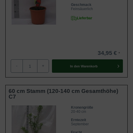
Geschmack
Feinsäuerlich
Lieferbar
34,95 €
-
+
In den
Warenkorb
60 cm Stamm (120-140 cm Gesamthöhe)
C7
Kronengröße
20-40 cm
Erntezeit
September
Frucht