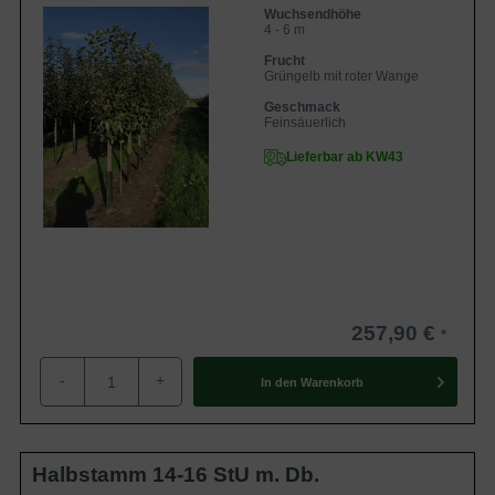
Wuchsendhöhe
4 - 6 m
Frucht
Grüngelb mit roter Wange
Geschmack
Feinsäuerlich
Lieferbar ab KW43
257,90 €
-
+
In den
Warenkorb
Halbstamm 14-16 StU m. Db.