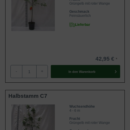
Grüngelb mit roter Wange
Geschmack
Feinsäuerlich
Lieferbar
42,95 €
-
+
In den
Warenkorb
Halbstamm C7
Wuchsendhöhe
4 - 6 m
Frucht
Grüngelb mit roter Wange