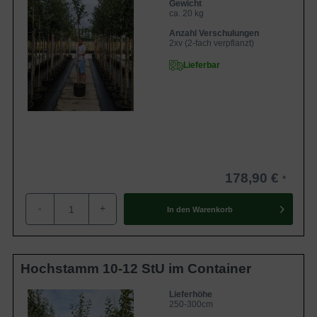
Gewicht
ca. 20 kg
Anzahl Verschulungen
2xv (2-fach verpflanzt)
Lieferbar
178,90 €
-
+
In den
Warenkorb
Hochstamm 10-12 StU im Container
Lieferhöhe
250-300cm