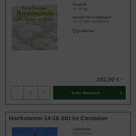
Gewicht
ca. 40 kg
Anzahl Verschulungen
3xv (3-fach verpflanzt)
Lieferbar
282,90 €
-
+
In den
Warenkorb
Hochstamm 14-16 StU im Container
Lieferhöhe
300-350cm