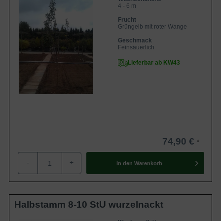
4 - 6 m
Frucht
Grüngelb mit roter Wange
Geschmack
Feinsäuerlich
Lieferbar ab KW43
74,90 €
-
+
In den
Warenkorb
Halbstamm 8-10 StU wurzelnackt