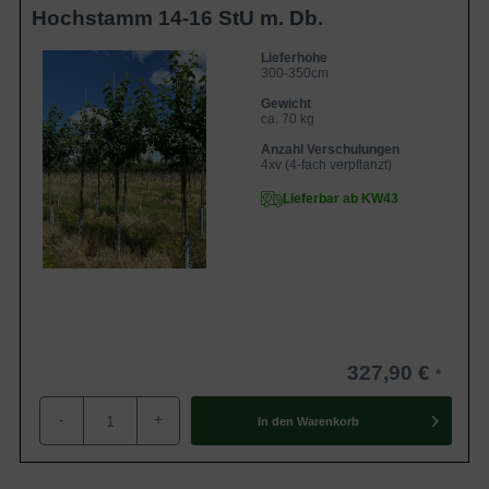
Hochstamm 14-16 StU m. Db.
Lieferhöhe
300-350cm
Gewicht
ca. 70 kg
Anzahl Verschulungen
4xv (4-fach verpflanzt)
Lieferbar ab KW43
327,90 €
-
+
In den
Warenkorb