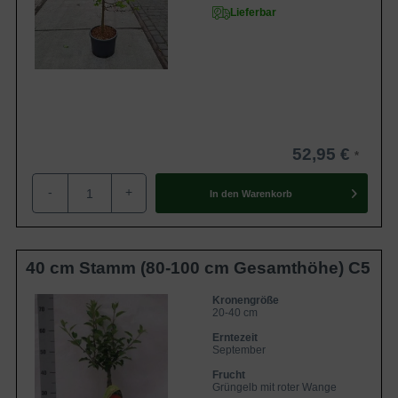
Lieferbar
52,95 €
-
+
In den
Warenkorb
40 cm Stamm (80-100 cm Gesamthöhe) C5
Kronengröße
20-40 cm
Erntezeit
September
Frucht
Grüngelb mit roter Wange