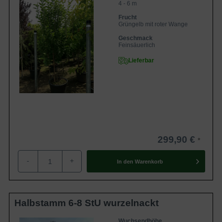
4 - 6 m
Frucht
Grüngelb mit roter Wange
Geschmack
Feinsäuerlich
Lieferbar
299,90 €
-
+
In den
Warenkorb
Halbstamm 6-8 StU wurzelnackt
Wuchsendhöhe