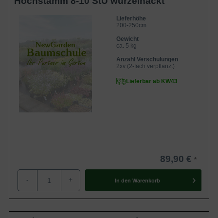
Hochstamm 8-10 StU wurzelnackt
Lieferhöhe
200-250cm
Gewicht
ca. 5 kg
Anzahl Verschulungen
2xv (2-fach verpflanzt)
Lieferbar ab KW43
89,90 €
-
+
In den
Warenkorb