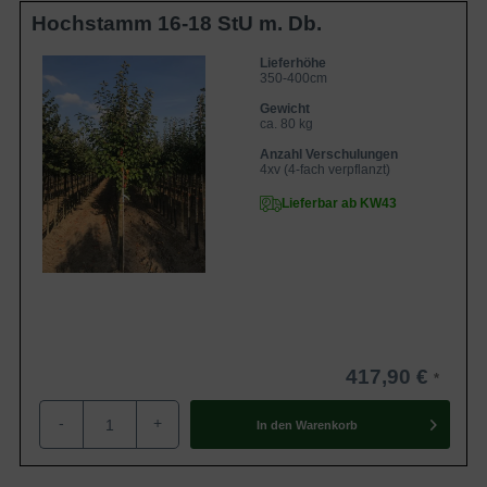
Hochstamm 16-18 StU m. Db.
Lieferhöhe
350-400cm
Gewicht
ca. 80 kg
Anzahl Verschulungen
4xv (4-fach verpflanzt)
Lieferbar ab KW43
417,90 €
-
+
In den
Warenkorb