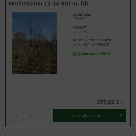
Hochstamm 12-14 StU m. Db.
Lieferhöhe
270-320cm
Gewicht
ca. 50 kg
Anzahl Verschulungen
3xv (3-fach verpflanzt)
Lieferbar ab KW43
257,90 €
-
+
In den
Warenkorb