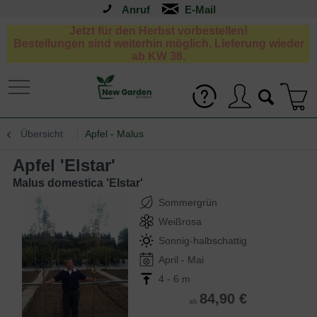
Anruf
Jetzt für den Herbst vorbestellen!
Bestellungen sind weiterhin möglich, Lieferung wieder
ab KW 38.
Übersicht
Apfel - Malus
Apfel 'Elstar'
Malus domestica 'Elstar'
Sommergrün
Weißrosa
Sonnig-halbschattig
April - Mai
4 - 6 m
84,90 €
ab