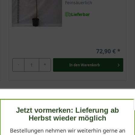
Feinsäuerlich
Lieferbar
72,90 €
-
+
In den
Warenkorb
Halbstamm 14-16 StU im Container
Jetzt vormerken: Lieferung ab
Wuchsendhöhe
4 - 6 m
Herbst wieder möglich
Frucht
Bestellungen nehmen wir weiterhin gerne an
Grüngelb mit roter Wange