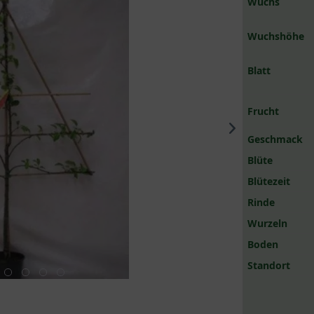
Wuchs
Wuchshöhe
Blatt
Frucht
Geschmack
Blüte
Blütezeit
Rinde
Wurzeln
Boden
Standort