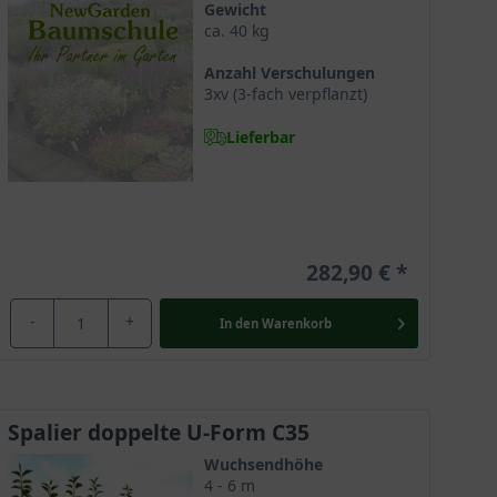
Gewicht
ca. 40 kg
Anzahl Verschulungen
3xv (3-fach verpflanzt)
Lieferbar
282,90 €
-
+
In den
Warenkorb
Spalier doppelte U-Form C35
Wuchsendhöhe
4 - 6 m