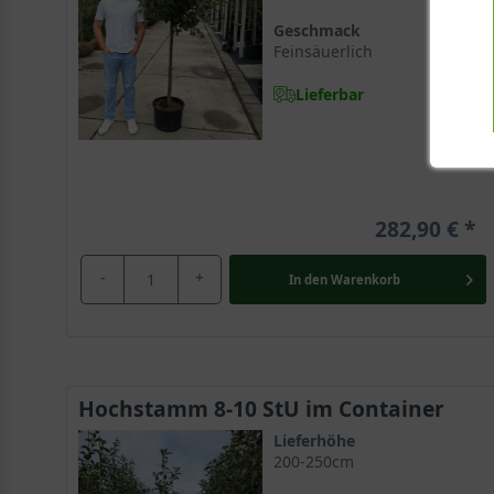
Geschmack
Feinsäuerlich
Lieferbar
282,90 €
-
+
In den
Warenkorb
Hochstamm 8-10 StU im Container
Lieferhöhe
200-250cm