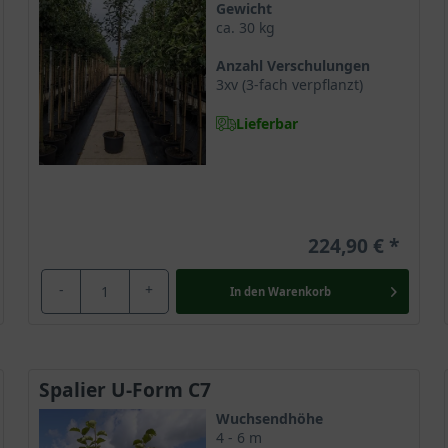
Gewicht
ca. 30 kg
Anzahl Verschulungen
3xv (3-fach verpflanzt)
Lieferbar
224,90 €
-
+
In den
Warenkorb
Spalier U-Form C7
Wuchsendhöhe
4 - 6 m