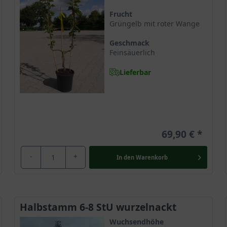
Frucht
Grüngelb mit roter Wange
Geschmack
Feinsäuerlich
Lieferbar
69,90 €
-
+
In den
Warenkorb
Halbstamm 6-8 StU wurzelnackt
Wuchsendhöhe