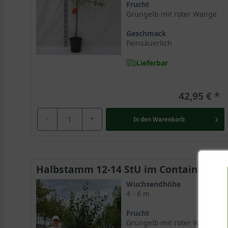
Frucht
Grüngelb mit roter Wange
Geschmack
Feinsäuerlich
Lieferbar
42,95 €
-
+
In den
Warenkorb
Halbstamm 12-14 StU im Container
Wuchsendhöhe
4 - 6 m
Frucht
Grüngelb mit roter Wange