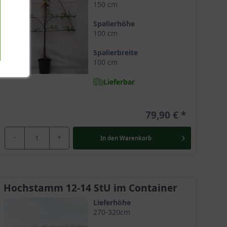
150 cm
Spalierhöhe
100 cm
Spalierbreite
100 cm
Lieferbar
79,90 €
-
+
In den
Warenkorb
Hochstamm 12-14 StU im Container
Lieferhöhe
270-320cm