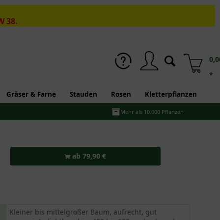
W 38.
0,0
*
Gräser & Farne
Stauden
Rosen
Kletterpflanzen
Mehr als 10.000 Pflanzen
ab 79,90 €
Kleiner bis mittelgroßer Baum, aufrecht, gut