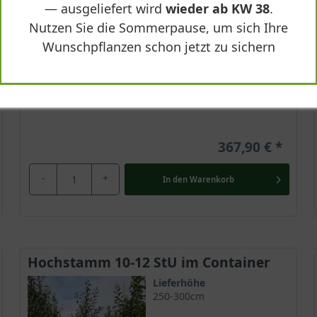
— ausgeliefert wird
wieder ab KW 38
.
Geschmack
Nutzen Sie die Sommerpause, um sich Ihre
Feinsäuerlich
Wunschpflanzen schon jetzt zu sichern
Lieferbar
367,90 €
-
+
In den
Warenkorb
Hochstamm 10-12 StU im Container
Lieferhöhe
250-300cm