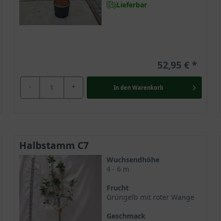
Lieferbar
52,95 €
-
+
In den
Warenkorb
Halbstamm C7
Wuchsendhöhe
4 - 6 m
Frucht
Grüngelb mit roter Wange
Geschmack