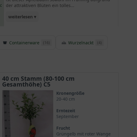
:
der attraktiven Blüten ein tolles...
weiterlesen ▾
Zierelement als auch zur Fruchtreife ein
ansprechender und reichfruchtender Obstbaum!
Containerware
Wurzelnackt
Die Sorten 'James Grieve', 'Laxtons Superb' als
(16)
(4)
auch 'Cox Orange' eignen sich wunderbar als
Apfelbaum-Befruchter. Die Natur kurbelt die
Befruchtung durch Wind und der Bienenwelt
zusätzlich an.
40 cm Stamm (80-100 cm
Gesamthöhe) C5
Kronengröße
20-40 cm
Erntezeit
September
Frucht
Grüngelb mit roter Wange