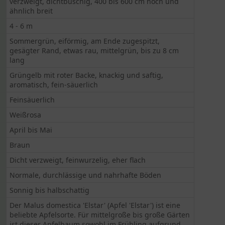
verzweigt, dichtbuschig, 400 bis 600 cm hoch und
ähnlich breit
4 - 6 m
Sommergrün, eiförmig, am Ende zugespitzt,
gesägter Rand, etwas rau, mittelgrün, bis zu 8 cm
lang
Grüngelb mit roter Backe, knackig und saftig,
aromatisch, fein-säuerlich
Feinsäuerlich
Weißrosa
April bis Mai
Braun
Dicht verzweigt, feinwurzelig, eher flach
Normale, durchlässige und nahrhafte Böden
Sonnig bis halbschattig
Der Malus domestica 'Elstar' (Apfel 'Elstar') ist eine
beliebte Apfelsorte. Für mittelgroße bis große Gärten
ist dieser Apfelbaum sowohl im Frühling aufgrund