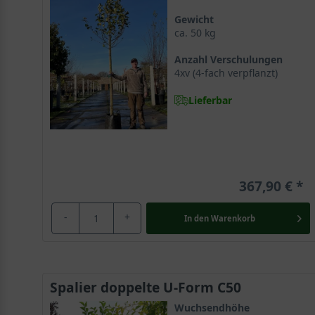
Gewicht
ca. 50 kg
Anzahl Verschulungen
4xv (4-fach verpflanzt)
Lieferbar
367,90 €
-
+
In den
Warenkorb
Spalier doppelte U-Form C50
Wuchsendhöhe