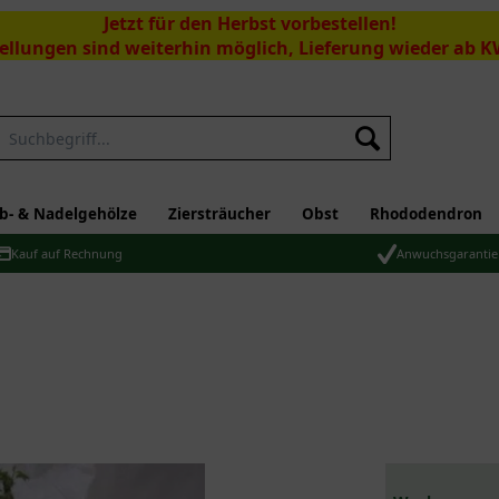
Jetzt für den Herbst vorbestellen!
ellungen sind weiterhin möglich, Lieferung wieder ab K
Suchen
b- & Nadelgehölze
Ziersträucher
Obst
Rhododendron
Kauf auf Rechnung
Anwuchsgarantie