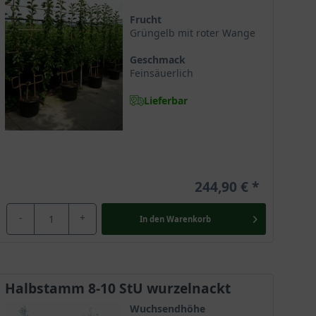
Frucht
Grüngelb mit roter Wange
Geschmack
Feinsäuerlich
Lieferbar
244,90 €
-
+
In den
Warenkorb
Halbstamm 8-10 StU wurzelnackt
Wuchsendhöhe