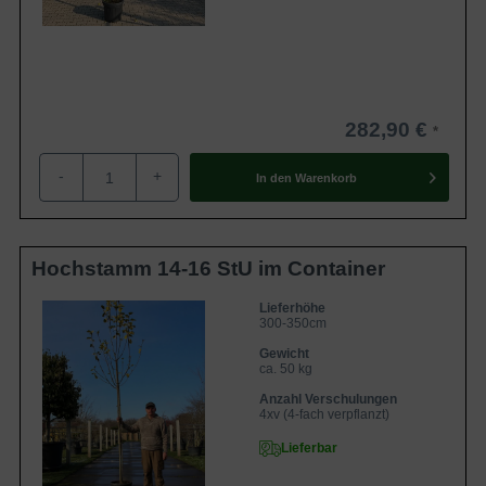
282,90 €
-
+
In den
Warenkorb
Hochstamm 14-16 StU im Container
Lieferhöhe
300-350cm
Gewicht
ca. 50 kg
Anzahl Verschulungen
4xv (4-fach verpflanzt)
Lieferbar