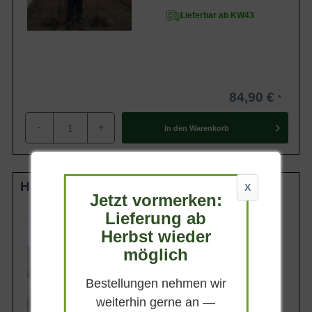
Lieferbar ab KW43
84,90 €
-
+
In den
Warenkorb
Hochstamm 6-8 StU wurzelnackt
X
Jetzt vormerken:
Lieferhöhe
Lieferung ab
200-250cm
Herbst wieder
Gewicht
möglich
ca. 5 kg
Anzahl Verschulungen
2xv (2-fach verpflanzt)
Bestellungen nehmen wir
weiterhin gerne an —
Lieferbar ab KW43