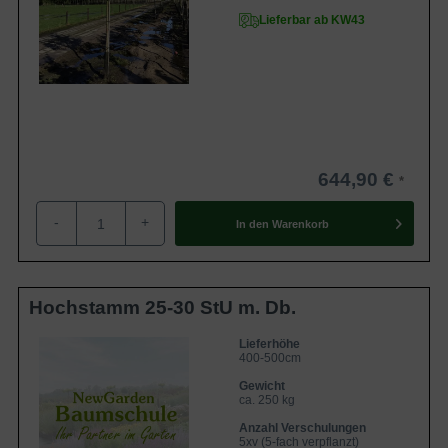
Lieferbar ab KW43
644,90 €
-
+
In den
Warenkorb
Hochstamm 25-30 StU m. Db.
Lieferhöhe
400-500cm
Gewicht
ca. 250 kg
Anzahl Verschulungen
5xv (5-fach verpflanzt)