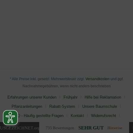
* Alle Preise inkl. gesetzl. Mehrwertsteuer zzgl.
Versandkosten
und ggf.
Nachnahmegebühren, wenn nicht anders beschrieben
Erfahrungen unserer Kunden
Frühjahr
Hilfe bei Reklamation
Pflanzanleitungen
Rabatt-System
Unsere Baumschule
FAQ - Häufig gestellte Fragen
Kontakt
Widerrufsrecht
AGB
Impressum
Datenschutz
SEHR GUT
USGEZEICHNET
.org
735 Bewertungen
Hinweise
© Baumschule NewGarden 2025 - Alle Rechte vorbehalten