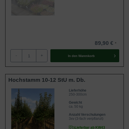
89,90 €
-
+
In den
Warenkorb
Hochstamm 10-12 StU m. Db.
Lieferhöhe
250-300cm
Gewicht
ca. 50 kg
Anzahl Verschulungen
3xv (3-fach verpflanzt)
Lieferbar ab KW43