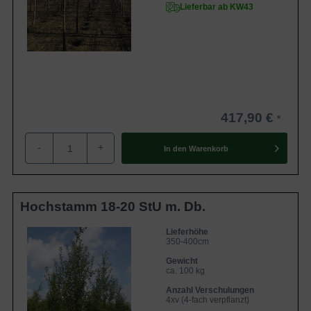
Lieferbar ab KW43
417,90 €
-
+
In den
Warenkorb
Hochstamm 18-20 StU m. Db.
Lieferhöhe
350-400cm
Gewicht
ca. 100 kg
Anzahl Verschulungen
4xv (4-fach verpflanzt)