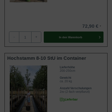
72,90 €
-
+
In den
Warenkorb
Hochstamm 8-10 StU im Container
Lieferhöhe
200-250cm
Gewicht
ca. 20 kg
Anzahl Verschulungen
2xv (2-fach verpflanzt)
Lieferbar