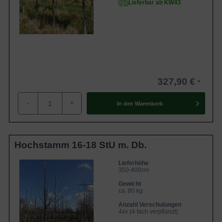
Lieferbar ab KW43
327,90 €
-
+
In den
Warenkorb
Hochstamm 16-18 StU m. Db.
Lieferhöhe
350-400cm
Gewicht
ca. 80 kg
Anzahl Verschulungen
4xv (4-fach verpflanzt)