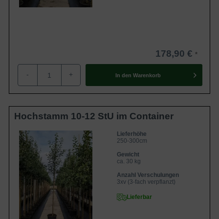
178,90 €
-
+
In den
Warenkorb
Hochstamm 10-12 StU im Container
Lieferhöhe
250-300cm
Gewicht
ca. 30 kg
Anzahl Verschulungen
3xv (3-fach verpflanzt)
Lieferbar