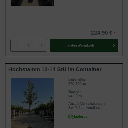
224,90 €
-
+
In den
Warenkorb
Hochstamm 12-14 StU im Container
Lieferhöhe
270-320cm
Gewicht
ca. 40 kg
Anzahl Verschulungen
3xv (3-fach verpflanzt)
Lieferbar