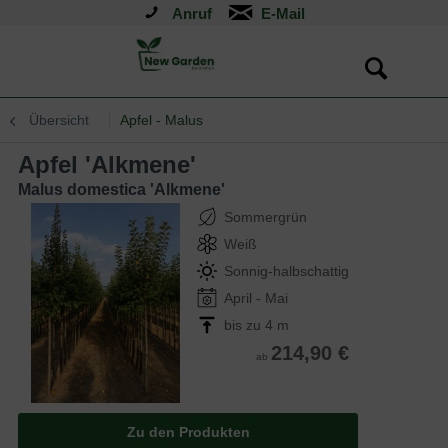
Anruf
Übersicht
Apfel - Malus
Apfel 'Alkmene'
Malus domestica 'Alkmene'
Sommergrün
Weiß
Sonnig-halbschattig
April - Mai
bis zu 4 m
214,90 €
ab
Zu den Produkten