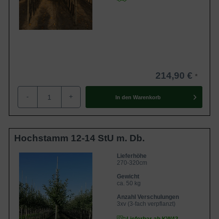
214,90 €
-
+
In den
Warenkorb
Hochstamm 12-14 StU m. Db.
Lieferhöhe
270-320cm
Gewicht
ca. 50 kg
Anzahl Verschulungen
3xv (3-fach verpflanzt)