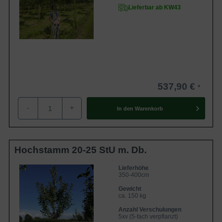
Lieferbar ab KW43
537,90 €
-
+
In den
Warenkorb
Hochstamm 20-25 StU m. Db.
Lieferhöhe
350-400cm
Gewicht
ca. 150 kg
Anzahl Verschulungen
5xv (5-fach verpflanzt)