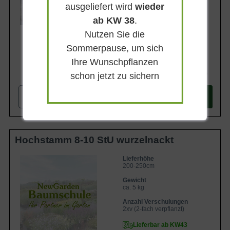
ausgeliefert wird
wieder
ab KW 38
.
Nutzen Sie die
Sommerpause, um sich
Ihre Wunschpflanzen
79,90 €
schon jetzt zu sichern
-
+
In den
Warenkorb
Hochstamm 8-10 StU wurzelnackt
Lieferhöhe
200-250cm
Gewicht
ca. 5 kg
Anzahl Verschulungen
2xv (2-fach verpflanzt)
Lieferbar ab KW43