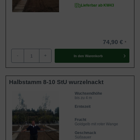
Lieferbar ab KW43
74,90 €
-
+
In den
Warenkorb
Halbstamm 8-10 StU wurzelnackt
Wuchsendhöhe
bis zu 4 m
Erntezeit
Frucht
Goldgelb mit roter Wange
Geschmack
Süßsauer