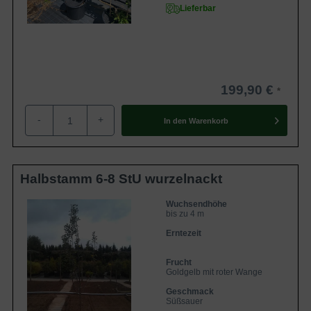
Lieferbar
199,90 €
-
+
In den
Warenkorb
Halbstamm 6-8 StU wurzelnackt
Wuchsendhöhe
bis zu 4 m
Erntezeit
Frucht
Goldgelb mit roter Wange
Geschmack
Süßsauer