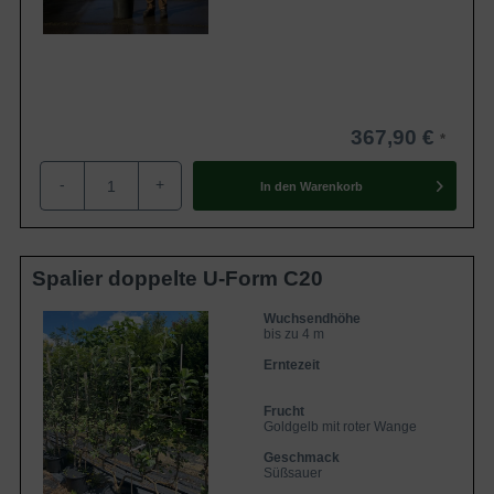
367,90 €
-
+
In den
Warenkorb
Spalier doppelte U-Form C20
Wuchsendhöhe
bis zu 4 m
Erntezeit
Frucht
Goldgelb mit roter Wange
Geschmack
Süßsauer