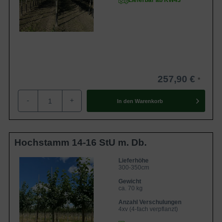
Lieferbar ab KW43
257,90 €
-
+
In den
Warenkorb
Hochstamm 14-16 StU m. Db.
Lieferhöhe
300-350cm
Gewicht
ca. 70 kg
Anzahl Verschulungen
4xv (4-fach verpflanzt)