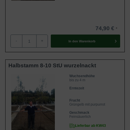
74,90 €
-
+
In den
Warenkorb
Halbstamm 8-10 StU wurzelnackt
Wuchsendhöhe
bis zu 4 m
Erntezeit
Frucht
Grüngelb mit purpurrot
Geschmack
Feinsäuerlich
Lieferbar ab KW43