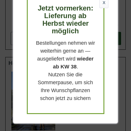
X
Jetzt vormerken:
Lieferung ab
Herbst wieder
224,90 €
möglich
-
+
In den
Warenkorb
Bestellungen nehmen wir
weiterhin gerne an —
ausgeliefert wird
wieder
Hochstamm 12-14 StU im Container
ab KW 38
.
Nutzen Sie die
Lieferhöhe
270-320cm
Sommerpause, um sich
Gewicht
Ihre Wunschpflanzen
ca. 40 kg
schon jetzt zu sichern
Anzahl Verschulungen
3xv (3-fach verpflanzt)
Lieferbar