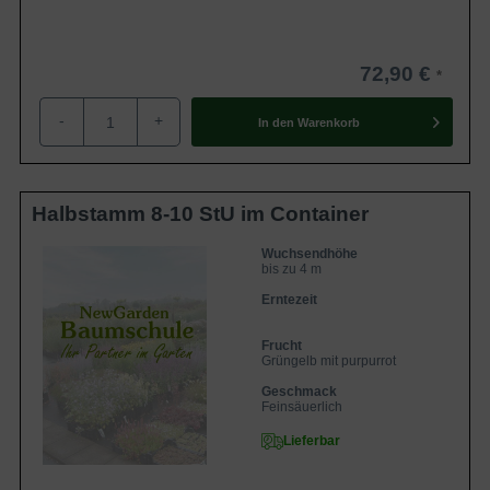
72,90 €
-
+
In den
Warenkorb
Halbstamm 8-10 StU im Container
Wuchsendhöhe
bis zu 4 m
Erntezeit
Frucht
Grüngelb mit purpurrot
Geschmack
Feinsäuerlich
Lieferbar