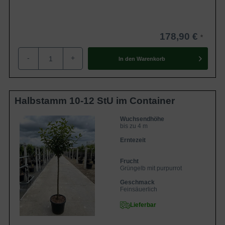
178,90 €
-
+
In den
Warenkorb
Halbstamm 10-12 StU im Container
Wuchsendhöhe
bis zu 4 m
Erntezeit
Frucht
Grüngelb mit purpurrot
Geschmack
Feinsäuerlich
Lieferbar