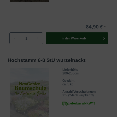
84,90 €
-
+
In den
Warenkorb
Hochstamm 6-8 StU wurzelnackt
Lieferhöhe
200-250cm
Gewicht
ca. 5 kg
Anzahl Verschulungen
2xv (2-fach verpflanzt)
Lieferbar ab KW43