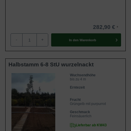
282,90 €
-
+
In den
Warenkorb
Halbstamm 6-8 StU wurzelnackt
Wuchsendhöhe
bis zu 4 m
Erntezeit
Frucht
Grüngelb mit purpurrot
Geschmack
Feinsäuerlich
Lieferbar ab KW43