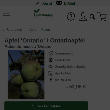
Anruf
Übersicht
Apfel - Malus
Apfel 'Ontario' / Ontarioapfel
Malus domestica 'Ontario'
Sommergrün
Weißrosa
Sonnig-halbschattig
April - Mai
bis zu 4 m
52,95 €
ab
Zu den Produkten