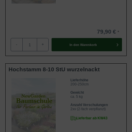
79,90 €
-
+
In den
Warenkorb
Hochstamm 8-10 StU wurzelnackt
Lieferhöhe
200-250cm
Gewicht
ca. 5 kg
Anzahl Verschulungen
2xv (2-fach verpflanzt)
Lieferbar ab KW43