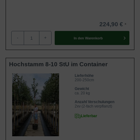
224,90 €
-
+
In den
Warenkorb
Hochstamm 8-10 StU im Container
Lieferhöhe
200-250cm
Gewicht
ca. 20 kg
Anzahl Verschulungen
2xv (2-fach verpflanzt)
Lieferbar