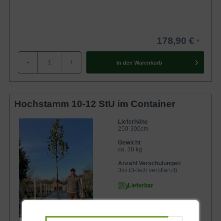
178,90 €
-
+
In den
Warenkorb
Hochstamm 10-12 StU im Container
Lieferhöhe
250-300cm
Gewicht
ca. 30 kg
Anzahl Verschulungen
3xv (3-fach verpflanzt)
Lieferbar