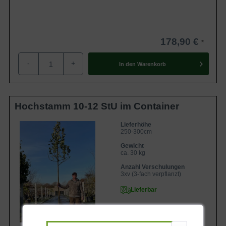
178,90 €
-
+
In den
Warenkorb
Hochstamm 10-12 StU im Container
Lieferhöhe
250-300cm
Gewicht
ca. 30 kg
Anzahl Verschulungen
3xv (3-fach verpflanzt)
Lieferbar