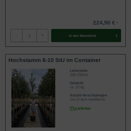
224,90 €
-
+
In den
Warenkorb
Hochstamm 8-10 StU im Container
Lieferhöhe
200-250cm
Gewicht
ca. 20 kg
Anzahl Verschulungen
2xv (2-fach verpflanzt)
Lieferbar