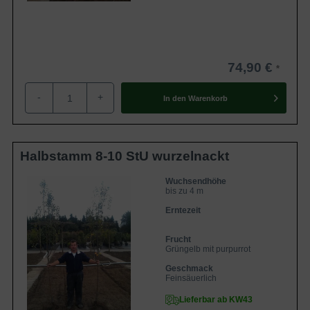
74,90 €
-
+
In den
Warenkorb
Halbstamm 8-10 StU wurzelnackt
Wuchsendhöhe
bis zu 4 m
Erntezeit
Frucht
Grüngelb mit purpurrot
Geschmack
Feinsäuerlich
Lieferbar ab KW43