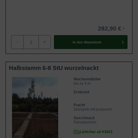
282,90 €
-
+
In den
Warenkorb
Halbstamm 6-8 StU wurzelnackt
Wuchsendhöhe
bis zu 4 m
Erntezeit
Frucht
Grüngelb mit purpurrot
Geschmack
Feinsäuerlich
Lieferbar ab KW43