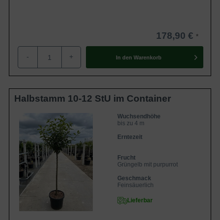
178,90 €
-
+
In den
Warenkorb
Halbstamm 10-12 StU im Container
Wuchsendhöhe
bis zu 4 m
Erntezeit
Frucht
Grüngelb mit purpurrot
Geschmack
Feinsäuerlich
Lieferbar