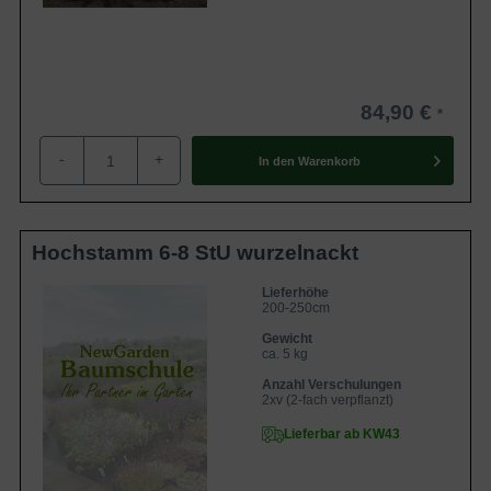
84,90 €
-
+
In den
Warenkorb
Hochstamm 6-8 StU wurzelnackt
Lieferhöhe
200-250cm
Gewicht
ca. 5 kg
Anzahl Verschulungen
2xv (2-fach verpflanzt)
Lieferbar ab KW43