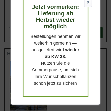
X
Jetzt vormerken:
Lieferung ab
Herbst wieder
224,90 €
möglich
-
+
In den
Warenkorb
Bestellungen nehmen wir
weiterhin gerne an —
ausgeliefert wird
wieder
Hochstamm 12-14 StU im Container
ab KW 38
.
Nutzen Sie die
Lieferhöhe
270-320cm
Sommerpause, um sich
Gewicht
Ihre Wunschpflanzen
ca. 40 kg
schon jetzt zu sichern
Anzahl Verschulungen
3xv (3-fach verpflanzt)
Lieferbar