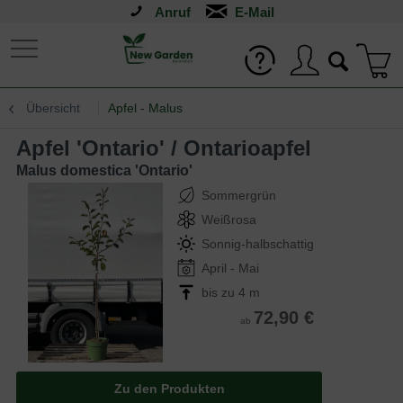
Anruf
Übersicht
Apfel - Malus
Apfel 'Ontario' / Ontarioapfel
Malus domestica 'Ontario'
Sommergrün
Weißrosa
Sonnig-halbschattig
April - Mai
bis zu 4 m
72,90 €
ab
Zu den Produkten