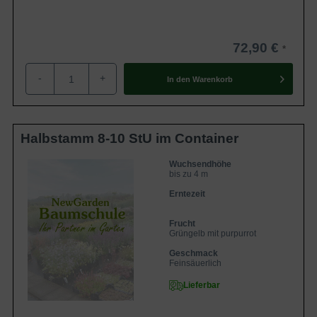
72,90 €
-
+
In den
Warenkorb
Halbstamm 8-10 StU im Container
Wuchsendhöhe
bis zu 4 m
Erntezeit
Frucht
Grüngelb mit purpurrot
Geschmack
Feinsäuerlich
Lieferbar