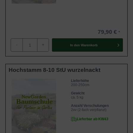
79,90 €
-
+
In den
Warenkorb
Hochstamm 8-10 StU wurzelnackt
Lieferhöhe
200-250cm
Gewicht
ca. 5 kg
Anzahl Verschulungen
2xv (2-fach verpflanzt)
Lieferbar ab KW43