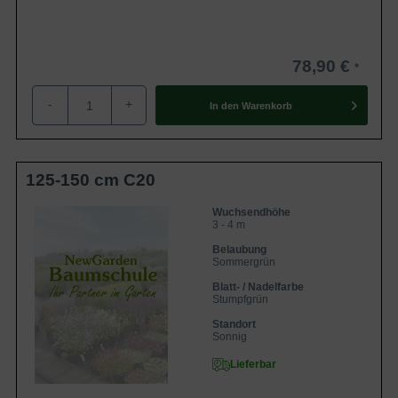
78,90 €
-
+
In den
Warenkorb
125-150 cm C20
Wuchsendhöhe
3 - 4 m
Belaubung
Sommergrün
Blatt- / Nadelfarbe
Stumpfgrün
Standort
Sonnig
Lieferbar