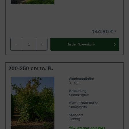
144,90 €
-
+
In den
Warenkorb
200-250 cm m. B.
Wuchsendhöhe
3 - 4 m
Belaubung
Sommergrün
Blatt- / Nadelfarbe
Stumpfgrün
Standort
Sonnig
Lieferbar ab KW43