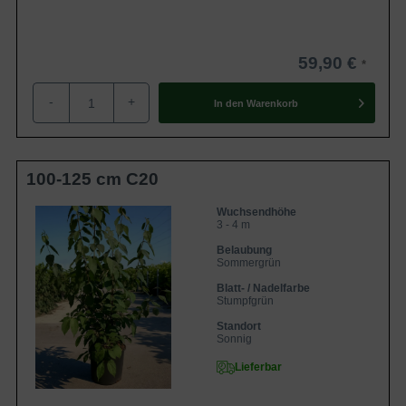
59,90 €
-
+
In den
Warenkorb
100-125 cm C20
Wuchsendhöhe
3 - 4 m
Belaubung
Sommergrün
Blatt- / Nadelfarbe
Stumpfgrün
Standort
Sonnig
Lieferbar