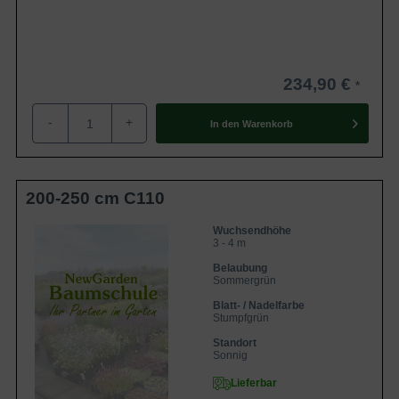
234,90 €
-
+
In den
Warenkorb
200-250 cm C110
Wuchsendhöhe
3 - 4 m
Belaubung
Sommergrün
Blatt- / Nadelfarbe
Stumpfgrün
Standort
Sonnig
Lieferbar