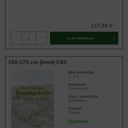
117,90 €
-
+
In den
Warenkorb
150-175 cm (breit) C60
Wuchsendhöhe
3 - 4 m
Belaubung
Sommergrün
Blatt- / Nadelfarbe
Stumpfgrün
Standort
Sonnig
Lieferbar