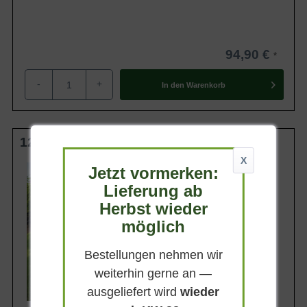
94,90 €
-
+
In den
Warenkorb
125-150 cm C35
X
Wuchsendhöhe
Jetzt vormerken:
3 - 4 m
Lieferung ab
Belaubung
Herbst wieder
Sommergrün
möglich
Blatt- / Nadelfarbe
Stumpfgrün
Bestellungen nehmen wir
Standort
Sonnig
weiterhin gerne an —
Lieferbar
ausgeliefert wird
wieder