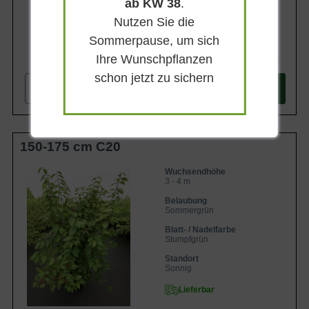
ab KW 38
.
Nutzen Sie die
Sommerpause, um sich
127,90 €
Ihre Wunschpflanzen
schon jetzt zu sichern
-
+
In den
Warenkorb
150-175 cm C20
Wuchsendhöhe
3 - 4 m
Belaubung
Sommergrün
Blatt- / Nadelfarbe
Stumpfgrün
Standort
Sonnig
Lieferbar