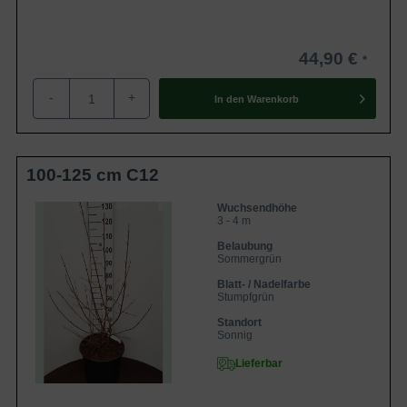
44,90 €
-
+
In den
Warenkorb
100-125 cm C12
Wuchsendhöhe
3 - 4 m
Belaubung
Sommergrün
Blatt- / Nadelfarbe
Stumpfgrün
Standort
Sonnig
Lieferbar