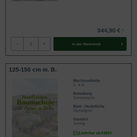
344,90 €
-
+
In den
Warenkorb
125-150 cm m. B.
Wuchsendhöhe
3 - 4 m
Belaubung
Sommergrün
Blatt- / Nadelfarbe
Stumpfgrün
Standort
Sonnig
Lieferbar ab KW43