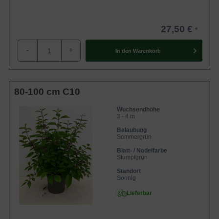
27,50 €
-
+
In den
Warenkorb
80-100 cm C10
Wuchsendhöhe
3 - 4 m
Belaubung
Sommergrün
Blatt- / Nadelfarbe
Stumpfgrün
Standort
Sonnig
Lieferbar