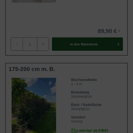
89,90 €
-
+
In den
Warenkorb
175-200 cm m. B.
Wuchsendhöhe
3 - 4 m
Belaubung
Sommergrün
Blatt- / Nadelfarbe
Stumpfgrün
Standort
Sonnig
Lieferbar ab KW43