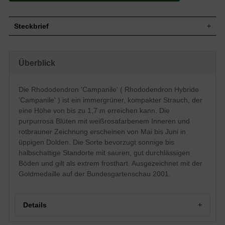
Steckbrief
Kleiner bis mittelgroßer Strauch, aufrecht,
Wuchs
dichtbuschig, breitrund, kompakt, ca. 170
Überblick
cm hoch und ähnlich breit
Wuchshöhe
bis zu 1,7 m
Immergrün, schmal-oval bis elliptisch, am
Die Rhododendron 'Campanile' ( Rhododendron Hybride
Ende zugespitzt, ledrig, glänzend,
Blatt
'Campanile' ) ist ein immergrüner, kompakter Strauch, der
frischgrün bis dunkelgrün, bis zu 14 cm
lang und 5 cm breit
eine Höhe von bis zu 1,7 m erreichen kann. Die
purpurrosa Blüten mit weißrosafarbenem Inneren und
Frucht
Kapselfrucht
rotbrauner Zeichnung erscheinen von Mai bis Juni in
Purpurrosa, innen weiß bis weißrosa, mit
anfangs olivgrüner und dann rotbrauner
üppigen Dolden. Die Sorte bevorzugt sonnige bis
Blüte
Zeichnung, weit geöffnet, trichterförmig,
halbschattige Standorte mit sauren, gut durchlässigen
Einzelblüte ca. 5 cm groß, in Dolden
Böden und gilt als extrem frosthart. Ausgezeichnet mit der
zusammen, reichblühend
Goldmedaille auf der Bundesgartenschau 2001.
Blütezeit
Mai bis Juni
Rinde
Braun
Wurzeln
Flachwurzler
Details
Frische bis feuchte, nahrhafte, gut
Boden
durchlässige und saure Untergründe