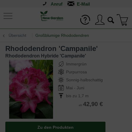
Anruf
Übersicht
Großblumige Rhododendren
Rhododendron 'Campanile'
Rhododendron Hybride 'Campanile'
Immergrün
Purpurrosa
Sonnig-halbschattig
Mai - Juni
bis zu 1,7 m
42,90 €
ab
Zu den Produkten