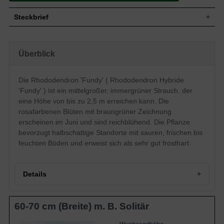
Steckbrief
Mittelgroßer Strauch, breitaufrecht,
Wuchs
dichtbuschig, kompakt, gut verzweigt, im
Überblick
Alter 250 cm hoch und ähnlich breit
Wuchshöhe
bis zu 2,5 m
Immergrün, schmal-länglich bis elliptisch,
Die Rhododendron 'Fundy' ( Rhododendron Hybride
am Ende zugespitzt, derb, glänzend,
Blatt
'Fundy' ) ist ein mittelgroßer, immergrüner Strauch, der
dunkelgrün, bis zu 15 cm lang und 5 cm
breit
eine Höhe von bis zu 2,5 m erreichen kann. Die
rosafarbenen Blüten mit braungrüner Zeichnung
Frucht
Kapselfrucht
erscheinen im Juni und sind reichblühend. Die Pflanze
Rosa, mit braungrüner Zeichnung,
gewellter Saum, weit geöffnet,
bevorzugt halbschattige Standorte mit sauren, frischen bis
Blüte
trichterförmig, Einzelblüte ca. 5 cm groß,
feuchten Böden und erweist sich als sehr gut frosthart.
dunkelrosa Knospen, in Dolden
zusammen, reichblühend
Blütezeit
Juni
Details
Rinde
Braun
Wurzeln
Flachwurzler
Frische bis feuchte, nahrhafte, gut
60-70 cm (Breite) m. B. Solitär
Boden
durchlässige und saure Untergründe
Besonderheiten und Eigenschaften vom
Standort
Halbschattig