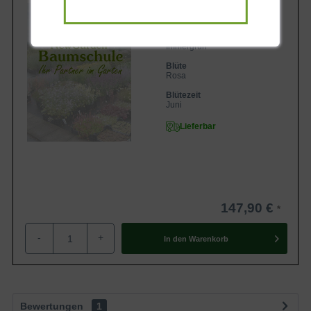
Wuchsendhöhe
und Textur.
bis zu 2,5 m
Belaubung
Der beste Standort für den Rhododendron
Immergrün
Hybride 'Fundy'
Blüte
Rosa
Damit der Rhododendron 'Fundy' optimal wachsen und
Blütezeit
gedeihen kann, benötigt er einen geeigneten Standort.
Juni
Eine gute Wahl ist ein Platz, der vor starkem Wind und
Lieferbar
direkter Sonneneinstrahlung geschützt ist.
Tipps für den Boden
Ein weiterer wichtiger Faktor für das Wachstum des
147,90 €
Rhododendron 'Fundy' ist der Boden. Die Pflanze
bevorzugt einen sauren Boden mit einem pH-Wert von
-
+
In den
Warenkorb
etwa 4,5 bis 5,5. Es ist auch wichtig, dass der Boden gut
durchlässig ist, damit überschüssiges Wasser abfließen
kann. Ein guter Tipp ist, den Boden mit Torf oder
Rindenmulch zu mulchen, um den sauren pH-Wert zu
Bewertungen
1