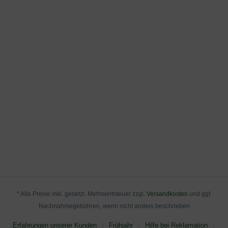
durchlässig sein und regelmäßig bewässert werden.
an, die Sie nachstehend herunterladen können.
Zudem sollten keine kalkhaltigen Düngemittel verwendet
werden, da sie den pH-Wert des Bodens erhöhen und
somit das Wachstum des Rhododendron 'Fundy'
beeinträchtigen können.
Wie frosthart / winterhart ist der Rhododendron
Hybride 'Fundy'?
Rhododendren sind im Allgemeinen winterhart, und der
Rhododendron 'Fundy' bildet da keine Ausnahme. Die
Pflanze kann Temperaturen von bis zu -20°C standhalten,
solange der Boden gut durchlässig ist und die Pflanze vor
Wind geschützt wird. Es ist jedoch wichtig, darauf zu
achten, dass die Pflanze ausreichend bewässert wird, um
Frostschäden zu vermeiden.
* Alle Preise inkl. gesetzl. Mehrwertsteuer zzgl.
Versandkosten
und ggf.
Nachnahmegebühren, wenn nicht anders beschrieben
Verwendungsmöglichkeiten vom Rhododendron
Hybride 'Fundy'
Erfahrungen unserer Kunden
Frühjahr
Hilfe bei Reklamation