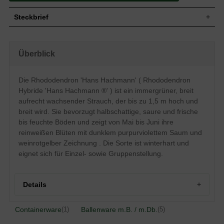
Steckbrief
Kleiner bis mittelgroßer Strauch,
Wuchs
breitaufrecht, locker verzweigt, bis zu 150
Überblick
cm hoch und ähnlich breit
Wuchshöhe
bis zu 1,5 m
Immergrün, schmal-oval bis elliptisch, am
Die Rhododendron 'Hans Hachmann' ( Rhododendron
Blatt
Ende zugespitzt, matt glänzend,
Hybride 'Hans Hachmann ®' ) ist ein immergrüner, breit
dunkelgrün, bis zu 10 cm lang
aufrecht wachsender Strauch, der bis zu 1,5 m hoch und
Frucht
Kapselfrucht
breit wird. Sie bevorzugt halbschattige, saure und frische
Reinweiß, dunkler purpurvioletter Saum,
bis feuchte Böden und zeigt von Mai bis Juni ihre
mit weinrotgelber Zeichnung, weit
Blüte
geöffnet, in Dolden zusammen,
reinweißen Blüten mit dunklem purpurviolettem Saum und
reichblühend
weinrotgelber Zeichnung . Die Sorte ist winterhart und
Blütezeit
Mai bis Juni
eignet sich für Einzel- sowie Gruppenstellung.
Rinde
Braun
Wurzeln
Flachwurzler
Details
Frische bis feuchte, nahrhafte, gut
Boden
durchlässige und saure Untergründe
Standort
Bevorzugt halbschattig
Containerware
Ballenware m.B. / m.Db.
(1)
(5)
Der Rhododendron Hybride 'Hans