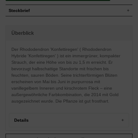
Steckbrief
Kleiner bis mittelgroßer Strauch,
Wuchs
breitaufrecht, dichtbuschig, kompakt, ca.
Überblick
150 cm hoch und ähnlich breit
Wuchshöhe
bis zu 1,5 m
Immergrün, länglich-oval bis lanzettlich,
Der Rhododendron 'Konfettiregen' ( Rhododendron
Blatt
am Ende zugespitzt, glänzend,
Hybride 'Konfettiregen' ) ist ein immergrüner, kompakter
dunkelgrün, bis zu 15 cm lang
Strauch, der eine Höhe von bis zu 1,5 m erreicht. Er
Frucht
Kapselfrucht
bevorzugt halbschattige Standorte mit frischen bis
Purpurrosa, innen vanillegelb, mit
feuchten, sauren Böden. Seine trichterförmigen Blüten
kirschrotem Fleck, weit geöffnet,
Blüte
trichterförmig, Einzelblüte ca. 7 bis 10 cm
erscheinen von Mai bis Juni in purpurrosa mit
groß, in Dolden zusammen, reichblühend
vanillegelbem Inneren und kirschrotem Fleck – eine
Blütezeit
Mai bis Juni
außergewöhnliche Farbkombination, die 2014 mit Gold
Rinde
Braun
ausgezeichnet wurde. Die Pflanze ist gut frosthart.
Wurzeln
Flachwurzler
Frische bis feuchte, nahrhafte, gut
Boden
durchlässige und saure Untergründe
Details
Standort
Halbschattig
Der Rhododendron Hybride