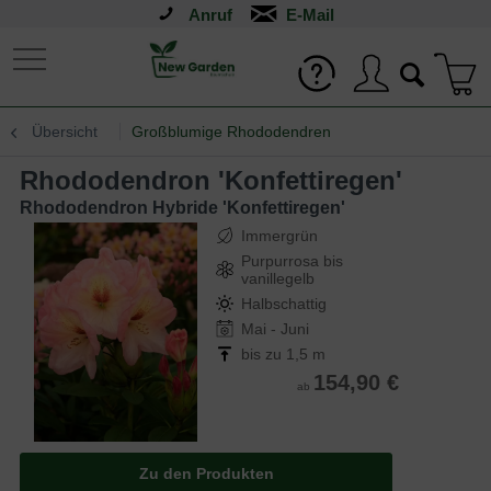
Anruf
Übersicht
Großblumige Rhododendren
Rhododendron 'Konfettiregen'
Rhododendron Hybride 'Konfettiregen'
Immergrün
Purpurrosa bis
vanillegelb
Halbschattig
Mai - Juni
bis zu 1,5 m
154,90 €
ab
Zu den Produkten