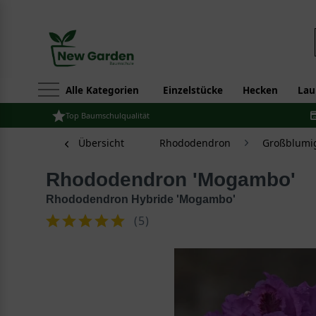
Alle Kategorien
Einzelstücke
Hecken
Lau
Top Baumschulqualität
Übersicht
Rhododendron
Großblumi
Rhododendron 'Mogambo'
Rhododendron Hybride 'Mogambo'
(
5
)