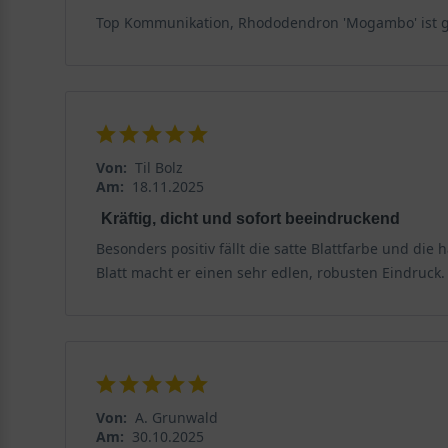
Gibt es besondere Krankheiten, die den Rhododendro
Top Kommunikation, Rhododendron 'Mogambo' ist 
Obwohl der Rhododendron 'Mogambo' in der Regel eine g
Krankheiten, die den Rhododendron 'Mogambo' befall
Phytophthora Wurzelfäule
Die Phytophthora Wurzelfäule ist eine der häufigsten 
Von:
Til Bolz
Wurzeln der Pflanze angreift. Symptome sind eine ge
Am:
18.11.2025
Wurzelfäule leidet, sollten Sie ihn umgehend ausgrab
Kräftig, dicht und sofort beeindruckend
Besonders positiv fällt die satte Blattfarbe und di
Botrytisfäule
Blatt macht er einen sehr edlen, robusten Eindruck.
Botrytisfäule ist eine Pilzkrankheit, die durch feuch
und Stängel befallen. Um Botrytisfäule zu vermeiden,
Blattläuse und Spinnmilben
Blattläuse und Spinnmilben sind Insekten, die sich 
Von:
A. Grunwald
führen. Um Blattläuse und Spinnmilben zu bekämpfen
Am:
30.10.2025
anwenden.