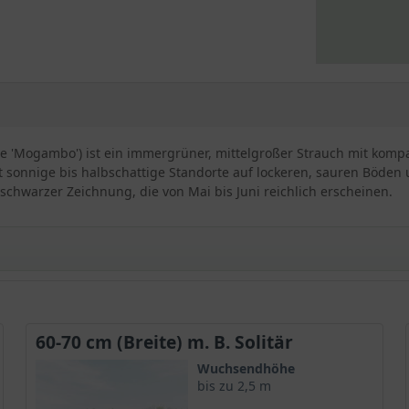
'Mogambo') ist ein immergrüner, mittelgroßer Strauch mit kompa
 sonnige bis halbschattige Standorte auf lockeren, sauren Böden u
schwarzer Zeichnung, die von Mai bis Juni reichlich erscheinen.
dendron Hybride 'Mogambo'
60-70 cm (Breite) m. B. Solitär
nze, die für ihre leuchtenden Blüten und ihre attraktive Wuchsfo
Wuchsendhöhe
bis zu 2,5 m