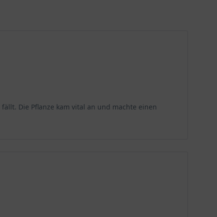
 Wahl für Terrassen oder Balkone macht. Sie können
er sind einige Tipps zur Pflege:
hädigt oder krank sind, sollten Sie diese entfernen,
ällt. Die Pflanze kam vital an und machte einen
en Frühjahr oder frühen Sommer. Verwenden Sie
 für die Düngung ist im Frühjahr oder Herbst.
Verpackung. Überschüssiger Dünger kann zu einer