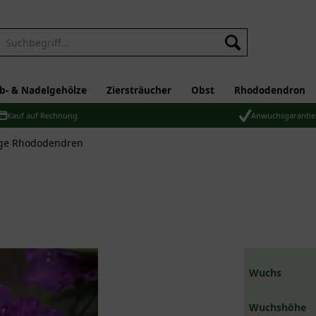
b- & Nadelgehölze
Ziersträucher
Obst
Rhododendron
Kauf auf Rechnung
Anwuchsgarantie
ge Rhododendren
Wuchs
Wuchshöhe