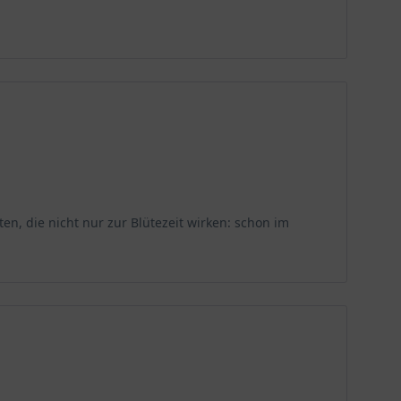
ihn befallen können. Hier sind einige der häufigsten
nen Pilz verursacht, der im Boden lebt und die
 Sie vermuten, dass Ihr Rhododendron 'Mogambo' an
esunden Boden umsetzen.
en, die nicht nur zur Blütezeit wirken: schon im
all der Blütenknospen führen und kann auch Blätter
ass sich Wasser auf den Blättern und Blüten sammelt.
nnen zu Verfärbungen und Verkrüppelungen der Blätter
e Neemöl oder eine Mischung aus Wasser und Seife