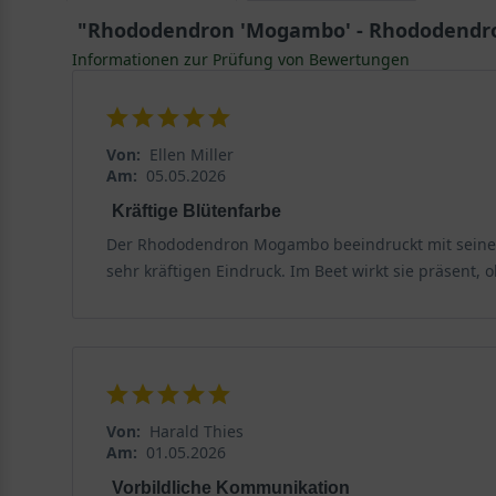
Im Kübel: Der Rhododendron 'Mogambo' kann auch in
"Rhododendron 'Mogambo' - Rhododendr
die Pflanze auch auf Ihrer Veranda platzieren, um 
Informationen zur Prüfung von Bewertungen
Tipps zur Pflege
Damit Ihr Rhododendron 'Mogambo' gesund und attrakti
Von:
Ellen Miller
Am:
05.05.2026
Rückschnitt – wann und wie sollte man den Rhodod
Kräftige Blütenfarbe
Der Rhododendron 'Mogambo' benötigt in der Regel kei
Der Rhododendron Mogambo beeindruckt mit seiner int
um die Gesundheit der Pflanze zu erhalten. Der beste 
sehr kräftigen Eindruck. Im Beet wirkt sie präsent, 
saubere und scharfe Gartenscheren, um die Zweige z
Düngung – wann und wie sollte man düngen?
Der Rhododendron 'Mogambo' benötigt eine regelmäßig
Verwenden Sie einen Dünger, der speziell für Rhodode
Von:
Harald Thies
Überdüngung führen und die Pflanze schädigen, daher
Am:
01.05.2026
Vorbildliche Kommunikation