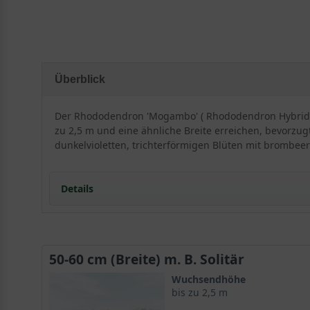
Überblick
Der Rhododendron 'Mogambo' ( Rhododendron Hybride 
zu 2,5 m und eine ähnliche Breite erreichen, bevorzugt
dunkelvioletten, trichterförmigen Blüten mit brombeer
Details
Besonderheiten und Eigenschaften vom Rhodo
50-60 cm (Breite) m. B. Solitär
Der Rhododendron 'Mogambo' ist eine spektakuläre Pfla
Wuchsendhöhe
Eigenschaften:
bis zu 2,5 m