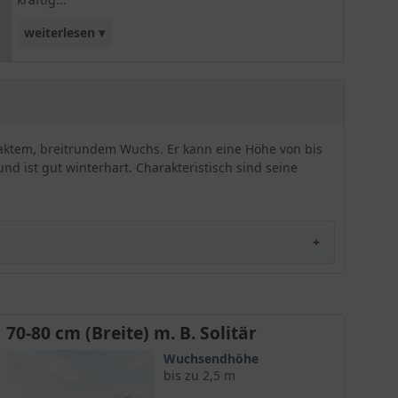
weiterlesen ▾
violetten Blüten ist einfach fantastisch und sehr
dekorativ. Schon aus der Ferne können Sie
'Mogambo' nicht übersehen. Sowohl als Einzel- als
auch als Gruppenpflanze eine wunderbare
Bereicherung für Ihren Garten. Insgesamt zeigt
ktem, breitrundem Wuchs. Er kann eine Höhe von bis
sich der Rhododendron 'Mogambo' als gut
nd ist gut winterhart. Charakteristisch sind seine
winterhart und robust.
70-80 cm (Breite) m. B. Solitär
rm bekannt ist. Hier sind einige seiner besonderen
Wuchsendhöhe
bis zu 2,5 m