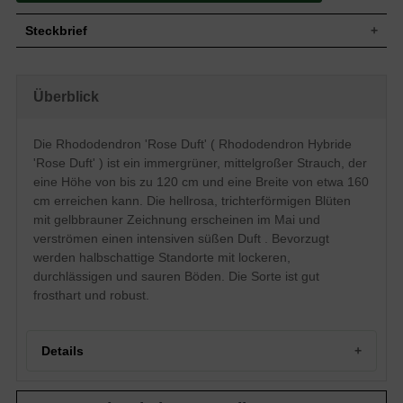
Steckbrief
Mittelgroßer Strauch, breitaufrecht,
Wuchs
dichtbuschig, kompakt, rundlich, nach 10
Überblick
Jahren 120 cm hoch und 160 cm breit
Wuchshöhe
bis zu 120 cm
Immergrün, schmal-oval bis elliptisch, am
Die Rhododendron 'Rose Duft' ( Rhododendron Hybride
Ende zugespitzt, derb, matt glänzend,
Blatt
'Rose Duft' ) ist ein immergrüner, mittelgroßer Strauch, der
dunkelgrün, Unterseite heller, ca. 10 cm
lang
eine Höhe von bis zu 120 cm und eine Breite von etwa 160
cm erreichen kann. Die hellrosa, trichterförmigen Blüten
Frucht
Kapselfrucht
mit gelbbrauner Zeichnung erscheinen im Mai und
Hellrosa, innen heller bis fast weiß, mit
gelbbrauner Zeichnung, weit geöffnet,
verströmen einen intensiven süßen Duft . Bevorzugt
Blüte
trichterförmig, Einzelblüte 5 bis 6 cm groß,
werden halbschattige Standorte mit lockeren,
in Dolden zusammen, starker süßer Duft,
durchlässigen und sauren Böden. Die Sorte ist gut
reichblühend
frosthart und robust.
Blütezeit
Mai
Rinde
Braun
Wurzeln
Flachwurzler
Details
Bevorzugt lockere, durchlässige, feuchte
Boden
und saure Untergründe
Standort
Halbschattig